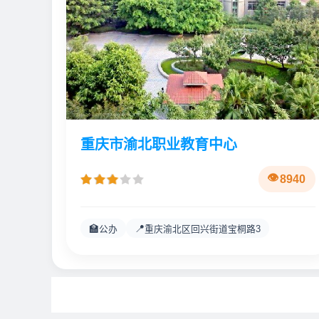
重庆市渝北职业教育中心
8940
🏫
📍
公办
重庆渝北区回兴街道宝桐路3