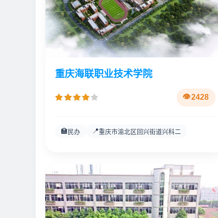
重庆海联职业技术学院
2428
🏫
📍
民办
重庆市渝北区回兴街道兴科二