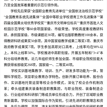
乃至全国发挥着重要的示范引领作用。
学校先后荣获“全国职业教育先进单位”“全国依法治校示范学校”
“全国教育系统先进集体”“全国中等职业学校德育工作先进集体”“第
四届全国黄炎培优秀学校奖”“重庆市文明单位标兵”“重庆市首批人文
校园示范学校”等60余项国家级、市级荣誉。学校高度重视教研科
研，承担国家级、市级课题近30项，编写出版职教教材100余本，获
得教研科研成果奖50余项，其中国家级教学成果二等奖1项、重庆市
政府教学成果奖7项。学生参加高职对口高考，上线率均在98%以
上，本科上线率50%。学校推进中高职衔接，开展五年制和“3+4”本
科分段培养教育。近几年组织师生参加全国、市级职业院校技能大
赛获得省部级奖268项，国家级一、二等奖40项。
学校实训基地集教学、培训、生产、研发多项功能为一体，管
理科学规范，突显职业教育办学特色。创新开展订单培养、股份合
作、实训基地托管运营等校企合作模式，深化了校企合作机制改
革；牵头组建重庆装备制造职教集团，与职业院校、装备制造企
业、行业组织和科研部门等成员单位形成合力，开创了区域职业教
育新篇章。学校以加强国际合作为契机，引进先进的职教理念和资
源，先后与德国、英国、澳大利亚等国的10余所院校及科研机构建