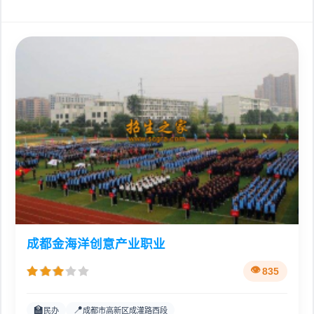
成都金海洋创意产业职业
835
🏫
📍
民办
成都市高新区成灌路西段