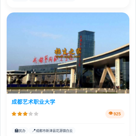
成都艺术职业大学
925
🏫
📍
民办
成都市新津县花源镇白云