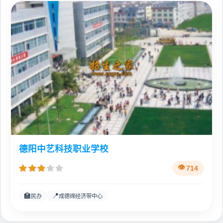
德阳中艺科技职业学校
714
🏫
📍
民办
成德绵经济带中心