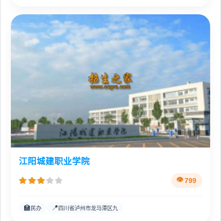
江阳城建职业学院
799
🏫
📍
民办
四川省泸州市龙马潭区九