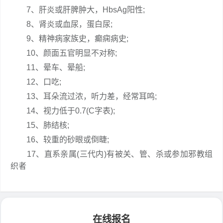
7、肝炎或肝脾肿大，HbsAg阳性;
8、肾炎或血尿，蛋白尿;
9、精神病家族史，癫痫病史;
10、颜面五官明显不对称;
11、晕车、晕船;
12、口吃;
13、耳朵流过浓，听力差，经常耳鸣;
14、视力低于0.7(C字表);
15、肺结核;
16、较重的砂眼或倒睫;
17、直系亲属(三代内)有被关、管、杀或参加邪教组
织者
在线报名