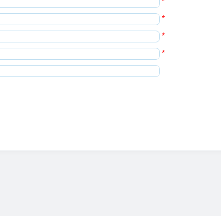
*
*
*
*