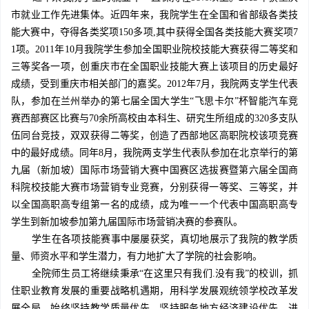
市就业工作先进集体。近四年来，我院学生在全国和省部级各类技
能大赛中，夺得各类奖项150多项,其中获得全国各类技能大赛奖项7
1项。2011年10月我院学生参加全国职业院校技能大赛获得二等奖和
三等奖各一项，创重庆市在全国职业技能大赛上该项目的历史最好
成绩，受到重庆市相关部门的嘉奖。2012年7月，我院两支学生代表
队，参加在兰州举办的第七届全国大学生“飞思卡尔”杯智能汽车竞
赛西部赛区比赛与70余所高校由本科生、研究生所组成的320多支队
伍同台竞技，双双获得二等奖，创造了西部地区高职院校该项竞赛
中的最好成绩。同年8月，我院两支学生代表队参加在北京举行的第
九届（新加坡）国际市场营销大赛中国赛区选拔赛暨第六届全国商
科院校技能大赛市场营销专业竞赛，分别获得一等奖、三等奖，并
以全国高职高专组第一名的成绩，成为唯一一个代表中国高职高专
学生到新加坡参加第九届国际市场营销决赛的参赛队。
学生在各项技能赛事中屡屡获奖，真切地展示了我院的教学质
量、师资水平和学生潜力，有力地扩大了学院的社会影响。
全院师生员工将继续秉承“在这里只有我们.没有我”的校训，抓
住职业教育发展的重要战略机遇期，用科学发展观统领学校改革发
展全局，始终坚持教学质量优先，坚持服务地方经济建设优先，进