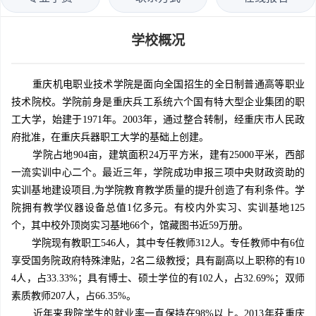
学校概况
重庆机电职业技术学院是面向全国招生的全日制普通高等职业
技术院校。学院前身是重庆兵工系统六个国有特大型企业集团的职
工大学，始建于1971年。2003年，通过整合转制，经重庆市人民政
府批准，在重庆兵器职工大学的基础上创建。
学院占地904亩，建筑面积24万平方米，建有25000平米，西部
一流实训中心二个。最近三年，学院成功申报三项中央财政资助的
实训基地建设项目,为学院教育教学质量的提升创造了有利条件。学
院拥有教学仪器设备总值1亿多元。有校内外实习、实训基地125
个，其中校外顶岗实习基地66个，馆藏图书近59万册。
学院现有教职工546人，其中专任教师312人。专任教师中有6位
享受国务院政府特殊津贴，2名二级教授；具有副高以上职称的有10
4人，占33.33%；具有博士、硕士学位的有102人，占32.69%；双师
素质教师207人，占66.35%。
近年来我院学生的就业率一直保持在98%以上。2013年获重庆