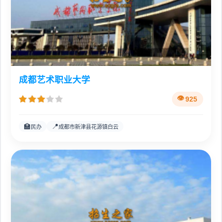
成都艺术职业大学
925
🏫
📍
民办
成都市新津县花源镇白云