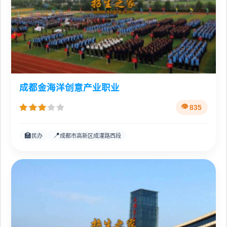
成都金海洋创意产业职业
835
🏫
📍
民办
成都市高新区成灌路西段