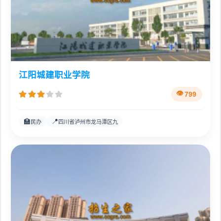
江阳城建职业学院
799
🏫
📍
民办
四川省泸州市龙马潭区九