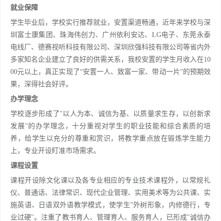
就业保障
学生毕业后，学校实行推荐就业，安置渠道畅通，近年来学校与深
圳富士康集团、珠海伟创力、广州依利安达、LG电子、东莞永泰
电线厂、德赛视听科技有限公司、深圳欣强科技有限公司等省内外
多家知名企业建立了良好的供需关系，我校安置的学生月收入在10
00元以上，真正实现了“安置一人、致富一家、带动一片”的预期效
果，深得社会好评。
办学理念
学校逐步形成了"以人为本、诚信为基、以质量求生存，以创新求
发展"的办学理念，十分重视对学生的职业技能和综合素质的培
养，给学生以充分的尊重和赏识，将教学重点放在锻炼学生能力
上，专业开设盯准市场需求。
课程设置
课程开设除文化课以及各专业相应的专业技术课程外，以常规礼
仪、普通话、法律常识、现代企业管理、实用美术等为公共课、实
施英语、日语双外语教学模式，使学生"外树形象，内修德行，专
业过硬"。注重了教书育人、管理育人、服务育人，已形成"诚信办