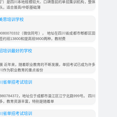
招”）是四川本地规模较大、口碑靠前的单招集训机构，整体
队，适合普高/中职基础薄
美思培训学校
080070332（微信同号）， 地址在四川省成都市郫都区田
签约班13800和提高班9800两种，教材费
招培训最好的学校
展 近年来，随着职业教育的不断发展，单招考试已成为许多
川作为职业教育的重点省份
川省单招考试培训
80784372，地址位于成都市温江区江宁北路999号。 四川
多，教育资源丰富，特别是随着单
川省单招考试培训