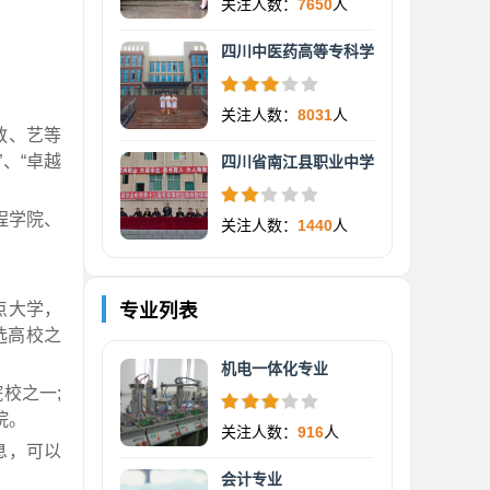
关注人数：
7650
人
四川中医药高等专科学
关注人数：
8031
人
教、艺等
”、“卓越
四川省南江县职业中学
程学院、
关注人数：
1440
人
点大学，
专业列表
入选高校之
机电一体化专业
校之一;
院。
关注人数：
916
人
息，可以
会计专业