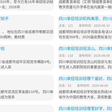
10年，至今已有16年单招培训经
成都菁英单招（又称“锦城菁英单
名；2026年
教学质量与升学率在省内属第一梯
样知乎
四川单招培训机构美思，四川
点击：121
发布时间：2026-06-10
号）， 地址在四川省成都市郫都区田
成都明阳单招培训学校联系电话18
800两种，教材费
坝东街358号，2026届收费标准为
学校
四川单招培训班凉山，四川单
点击：118
发布时间：2026-06-09
四川省成都市成华区昭觉寺横路6号。
四川单招培训班在凉山的现状与发
生进入高
学生进入高职院校的重要途径。四
四川单招培训班哪个最好，四
点击：53
发布时间：2026-06-09
成都市双流区草金路210号。 四川单
成都师涛单招培训学校报名热线189
渐成为很多
省作为中国的教育大省，高校数量
四川单招培训班哪里好学，四