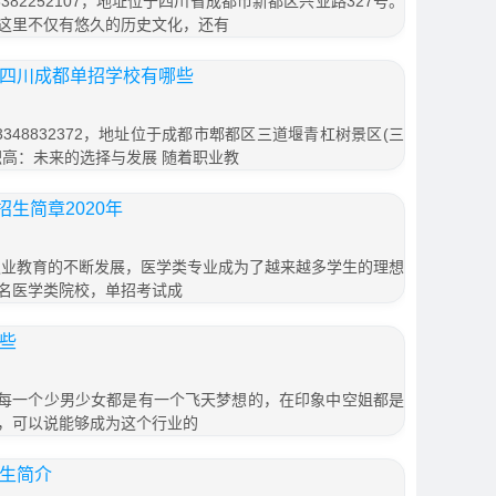
82252107，地址位于四川省成都市新都区兴业路327号。
这里不仅有悠久的历史文化，还有
年四川成都单招学校有哪些
348832372，地址位于成都市郫都区三道堰青杠树景区(三
的职高：未来的选择与发展 随着职业教
生简章2020年
职业教育的不断发展，医学类专业成为了越来越多学生的理想
名医学类院校，单招考试成
哪些
些?每一个少男少女都是有一个飞天梦想的，在印象中空姐都是
，可以说能够成为这个行业的
招生简介