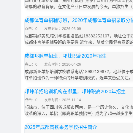
四川文化单招培训：资阳的机遇与挑战 四川作为中国文化
深厚的教育背景。在文化产业日益发展的今天，单独招生（
成都体育单招辅导班，2020年成都体育单招录取分
点击：0
发布时间：2026-03-09
成都锦妤美思培训学校报名热线18382252107，地址位
成都体育单招辅导班的重要性 近年来，随着全民健身意识
成都邛崃单招班，邛崃职高2020年招生
点击：0
发布时间：2026-04-26
成都新亚单招培训学校联系电话18982139672，地址位于
崃单招班作为一种特殊的升学培训模式，近年来备受关注。
邛崃单招培训机构在哪里，邛崃职高2020年招生
点击：0
发布时间：2025-11-14
邛崃市，位于四川省成都市西南，是一个历史悠久、文化
改革的深入，单招（即高职单独招生）成为了越来越多学生
2025年成都高铁乘务学校招生简介