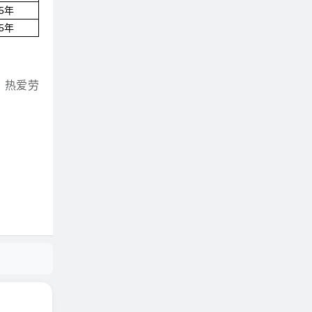
/5年
/5年
、热爱劳
。