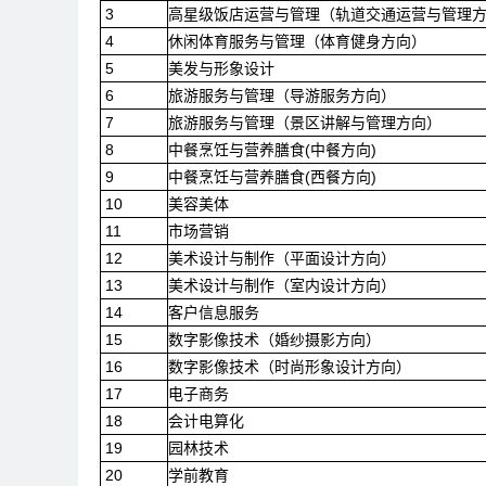
3
高星级饭店运营与管理（轨道交通运营与管理
4
休闲体育服务与管理（体育健身方向）
5
美发与形象设计
6
旅游服务与管理（导游服务方向）
7
旅游服务与管理（景区讲解与管理方向）
8
中餐烹饪与营养膳食(中餐方向)
9
中餐烹饪与营养膳食(西餐方向)
10
美容美体
11
市场营销
12
美术设计与制作（平面设计方向）
13
美术设计与制作（室内设计方向）
14
客户信息服务
15
数字影像技术（婚纱摄影方向）
16
数字影像技术（时尚形象设计方向）
17
电子商务
18
会计电算化
19
园林技术
20
学前教育