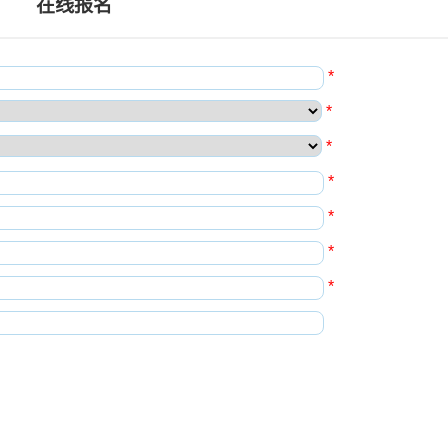
在线报名
*
*
*
*
*
*
*