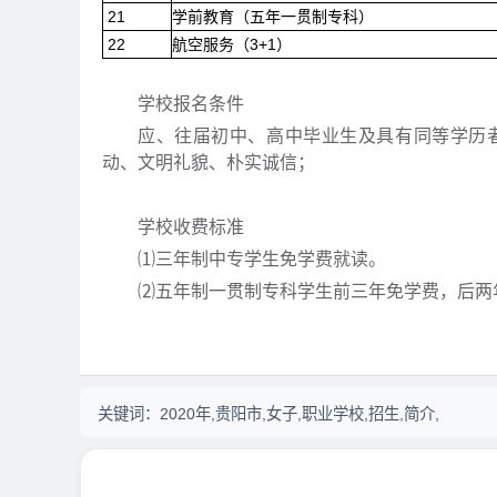
21
学前教育（五年一贯制专科）
22
航空服务（3+1）
学校报名条件
应、往届初中、高中毕业生及具有同等学历
动、文明礼貌、朴实诚信；
学校收费标准
⑴三年制中专学生免学费就读。
⑵五年制一贯制专科学生前三年免学费，后两
关键词：
2020年,贵阳市,女子,职业学校,招生,简介,