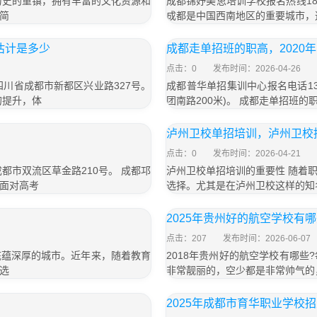
历史的重镇，拥有丰富的文化资源和
成都锦妤美思培训学校报名热线183
简
成都是中国西南地区的重要城市，
估计是多少
成都走单招班的职高，2020
点击：0
发布时间：2026-04-26
于四川省成都市新都区兴业路327号。
成都普华单招集训中心报名电话13
的提升，体
团南路200米)。 成都走单招班
泸州卫校单招培训，泸州卫校招
点击：0
发布时间：2026-04-21
成都市双流区草金路210号。 成都邛
泸州卫校单招培训的重要性 随着
面对高考
选择。尤其是在泸州卫校这样的知
2025年贵州好的航空学校有
点击：207
发布时间：2026-06-07
底蕴深厚的城市。近年来，随着教育
2018年贵州好的航空学校有哪
选
非常靓丽的，空少都是非常帅气的
2025年成都市育华职业学校