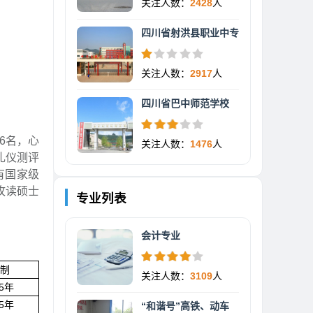
关注人数：
2428
人
四川省射洪县职业中专
关注人数：
2917
人
四川省巴中师范学校
6名，心
关注人数：
1476
人
礼仪测评
有国家级
攻读硕士
专业列表
会计专业
制
关注人数：
3109
人
/5年
/5年
“和谐号”高铁、动车