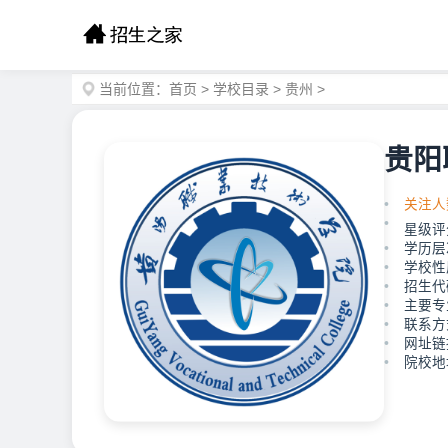
当前位置：
首页
>
学校目录
>
贵州
>
贵阳
关注人
星级评
学历层
学校性
招生代码
主要专
联系方式
网址链接：
院校地