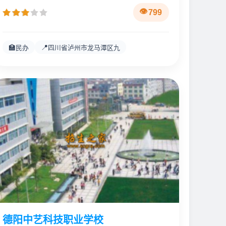
799
🏫
📍
民办
四川省泸州市龙马潭区九
德阳中艺科技职业学校