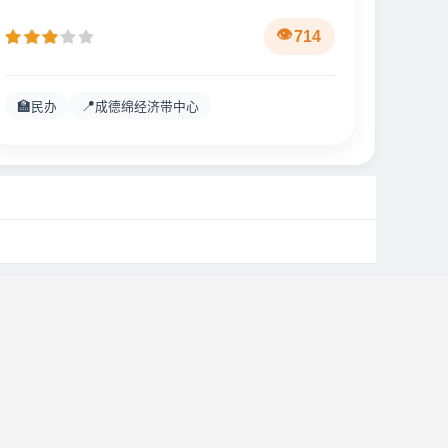
714
🏫
📍
民办
成德绵经济带中心