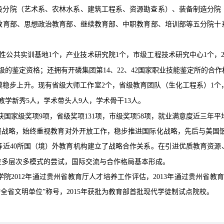
设分院（艺术系、农林水系、建筑工程系、资源勘查系）、装备制造分院
育部、思想政治教育部、继续教育部、中职教育部、培训部等五分院十系
性公共实训基地1个，产业技术研究院1个，市级工程技术研究中心1个，2
级的鉴定资格；还拥有开磷集团第14、22、42国家职业技能鉴定所的合作
规模稳步上升。现有省级大师工作室2个，省级教育团队（生化工程系）1
教学新秀5人，学术带头人9人，学术骨干13人。
后获国家级奖项9项，省级奖项131项，市级奖项58项，就业满意度近三年平均为
展战略，始终重视教育对外开放工作，稳步推进国际化战略，先后与美国饭
等近40所国（境）外教育机构建立了战略合作关系。在引进优质教育资源
位多层次多模式的尝试，国际交流与合作格局基本形成。
2012年通过贵州省教育厅人才培养工作评估，2013年通过贵州省教育
“全省文明单位”称号，2015年获批为教育部首批现代学徒制试点院校。