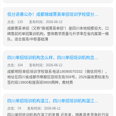
低分逆袭公办！成都锦城菁英单招培训学校提分攻略
点击：133
发布时间：2026-06-12
成都菁英单招（又称“锦城菁英单招”）是四川本地规模较大、口
碑靠前的单招集训机构，整体教学质量与升学率在省内属第一梯
队，适合普高/中职基础薄
四川单招培训机构怎么样，四川单招培训机构怎么样知乎
点击：104
发布时间：2026-06-12
成都明阳单招培训学校联系电话18080070332（微信同号），
地址在四川省成都市郫都区田坝东街358号，2026届收费标准为
签约班13800和提高班9800两种，教材费
四川单招培训机构温江，四川单招培训机构温江有哪些
点击：74
发布时间：2026-06-11
四川单招培训机构在温江的发展 近年来，随着高考竞争的日益