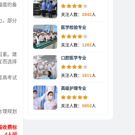
强度的备
关注人数：
2842
人
力。部分
医学检验专业
关注人数：
1282
人
因素。建
口腔医学专业
宜而选择
关注人数：
1811
人
提高考试
高级护理专业
关注人数：
5853
人
合理规划
届收费标
月，4人间