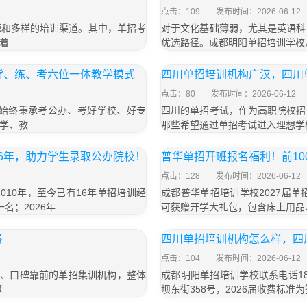
点击：109
发布时间：2026-06-12
源和多样的培训渠道。其中，单招考
对于文化基础薄弱，尤其是英语科
着
优选路径。成都明阳单招培训学校
背、练、考六位一体教学模式
四川单招培训机构广汉，四川
点击：80
发布时间：2026-06-12
，始终秉承考公办、考好学校、好专
四川的单招考试，作为高职院校招
学、教
那些希望通过单招考试进入理想学
6年，助力学生录取公办院校！
普华单招开班报名福利！前1
点击：128
发布时间：2026-06-12
10年，至今已有16年单招培训经
成都普华单招培训学校2027届单
名；2026年
可获赠开学大礼包，包含床上用品
略
四川单招培训机构怎么样，四
点击：104
发布时间：2026-06-12
大、口碑靠前的单招集训机构，整体
成都明阳单招培训学校联系电话18
薄
坝东街358号，2026届收费标准为