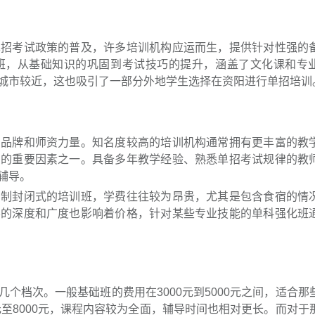
单招考试政策的普及，许多培训机构应运而生，提供针对性强的
班，从基础知识的巩固到考试技巧的提升，涵盖了文化课和专
城市较近，这也吸引了一部分外地学生选择在资阳进行单招培训
的品牌和师资力量。知名度较高的培训机构通常拥有更丰富的教
费的重要因素之一。具备多年教学经验、熟悉单招考试规律的教
辅导。
日制封闭式的培训班，学费往往较为昂贵，尤其是包含食宿的情
容的深度和广度也影响着价格，针对某些专业技能的单科强化班
个档次。一般基础班的费用在3000元到5000元之间，适合那
元至8000元，课程内容较为全面，辅导时间也相对更长。而对于