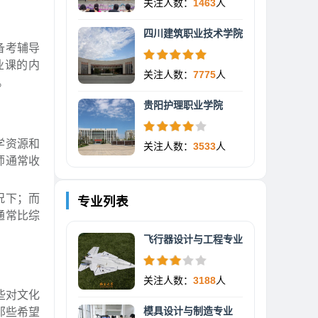
关注人数：
1463
人
四川建筑职业技术学院
备考辅导
业课的内
关注人数：
7775
人
。
贵阳护理职业学院
学资源和
关注人数：
3533
人
师通常收
况下；而
专业列表
通常比综
飞行器设计与工程专业
关注人数：
3188
人
些对文化
模具设计与制造专业
那些希望