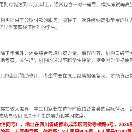
用则可能达到1万元以上，通常包含一对一辅导、模拟考试等高
机构也提供了分期付款的服务，减轻了一次性缴纳高额学费的压
优异但家庭经济困难的学生。
，除了学费外，还要综合考虑师资力量、课程内容、机构口碑等
实地考察。关注培训机构的通过率和学生评价，避免因为价格便
班只能起到辅助作用，考生需要在课后继续加强复习，才能真正
型存在较大差异，学生和家长在选择时应结合自身的实际情况，
成功与否仍取决于考生的努力和学习态度。
7（微信同号），地址在四川省成都市成华区昭觉寺横路6号，2026
险费，志愿指导费，住宿费：8人间是800/月，6人间是1100/