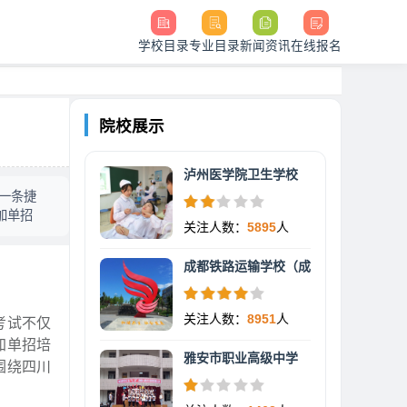
学校目录
专业目录
新闻资讯
在线报名
院校展示
泸州医学院卫生学校
一条捷
加单招
关注人数：
5895
人
成都铁路运输学校（成
关注人数：
8951
人
考试不仅
加单招培
雅安市职业高级中学
围绕四川