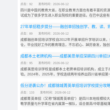
点击：92
发布时间：2026-06-12
四川是中国的教育大省，在职业教育方面也有着丰富的资
试成为了很多学生进入职业院校的重要途径。在巴中这座有
27年单招稳步提分——融创单招独创学、教、读、
点击：89
发布时间：2026-06-12
成都融创单招培训学校自2012年开展单招升学培训以来
业，毕业找好工作的教育理念，不忘初心、踔厉奋发，独创
成都本土老牌机构——成都美思单招深耕四川单招1
点击：95
发布时间：2026-06-12
成都美思培训学校是成都本土老牌单招培训机构，成立于20
验。2024年、2025年，学校连续两年培养出四川省单招第一
低分逆袭公办！成都锦城菁英单招培训学校提分攻
点击：133
发布时间：2026-06-12
成都菁英单招（又称“锦城菁英单招”）是四川本地规模较
教学质量与升学率在省内属第一梯队，适合普高/中职基础