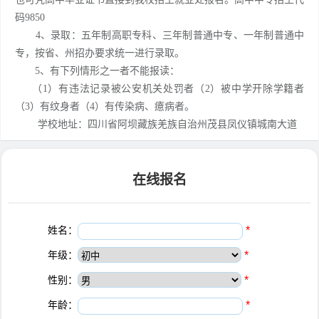
码9850
4、录取：五年制高职专科、三年制普通中专、一年制普通中
专，按省、州招办要求统一进行录取。
5、有下列情形之一者不能报读：
（1）有违法记录被公安机关处罚者（2）被中学开除学籍者
（3）有纹身者（4）有传染病、癔病者。
学校地址：四川省阿坝藏族羌族自治州茂县凤仪镇城南大道
在线报名
姓名：
*
年级：
*
性别：
*
年龄：
*