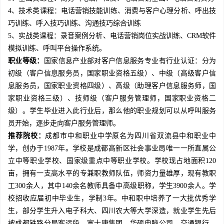
4、技术类课程：电话营销技能训练、消费与客户心理分析、呼出技
巧训练、呼入技巧训练、沟通技巧综合训练
5、实战类课程：录音案例分析、电话营销岗位实战训练、CRM软件
模拟训练、呼叫平台操作系统。
职业等级：
国家信息产业部对客户信息服务专业有行业认证：分为
初级（客户信息服务员，国家职业资格五级）、中级（高级客户信
息服务员，国家职业资格四级）、高级（助理客户信息服务师，国
家职业资格三级）、技师级（客户服务管理师，国家职业资格二
级）。学生毕业进入此行业后，那么他的职业规划可以从呼叫服务
员开始，逐步走向客户服务管理师。
推荐院校：
成都市中和职业中学原名为四川省双流县中和职业中
学，创办于1987年。学校是成都高新区社会事业局唯一一所直属公
立中等职业学校、国家级重点中等职业学校。学校现占地面积120
亩，拥有一支高水平的专兼职教师队伍，师资力量雄厚，现有教职
工300余人，其中140余名教师具备中高级职称，学生3900余人。学
校招收应届初中毕业生，学制3年。中和职中培养了一大批优秀学
生，部分学生升入电子科大、四川农大等大学深造，就业学生先后
被成都铁路分局客运段、富士康集团、华硕电脑公司、交通银行、