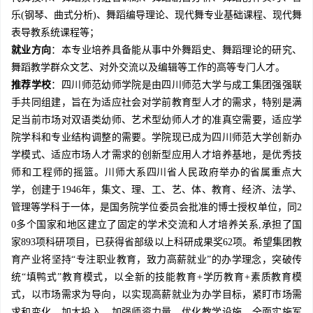
乐(钢琴、曲式分析)、舞蹈编导理论、现代舞专业基础课程、现代舞
表导教系统课程等；
就业方向
：本专业培养具备能从事中外舞蹈史、舞蹈理论的研究、
舞蹈教学群众文艺、对外交流以及编辑等工作的高等专门人才。
推荐学校
：四川师范幼师学院是由四川师范大学与成工集团强强联
手共同组建，旨在为适应社会对学前教育型人才的需求，特别是满
足当前市场对双语类幼师、艺术型幼师人才的准真空需要，适应学
院学科和专业结构调整的需要。学院现已成为四川师范大学创新办
学模式、适应市场人才需求的创新型应用人才培养基地，是优秀技
师和工程师的摇篮。川师大系四川省人民政府举办的省属重点大
学，创建于1946年，集文、理、工、艺、体、教育、经济、法学、
管理等学科于一体，是国务院学位委员会批准的博士授权单位，同2
0多个国家和地区建立了固定的学术交流和人才培养关系,承担了国
家893项科研项目，已获得省部级以上科研成果奖62项。希望集团教
育产业将坚持“专注职业教育，致力高薪就业”的办学理念，突破传
统“填鸭式”教育模式，以全新的技能教育+学历教育+素质教育模
式，以市场需求为导向，以实现高薪就业为办学目标，紧盯市场需
求和变化，加大投入，加强师资力量，优化教学设施，全面实施军