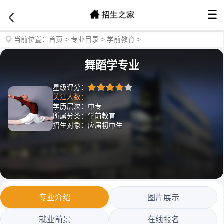
☰
当前位置：
首页
>
专业目录
>
学前教育
>
舞蹈学专业
星级评分：
关注人数：
学历层次：中专
所属分类：学前教育
招生对象：应届初中生
专业介绍
图片展示
就业前景
在线报名