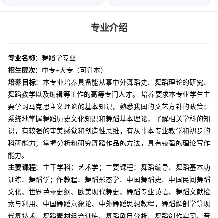
专业介绍
专业名称
：舞蹈学专业
招生层次
：中专+大专（可升本）
培养目标
：本专业培养具备能从事中外舞蹈史、舞蹈理论的研究、
舞蹈教学以及编辑等工作的高等专门人才。 培养要求本专业学生主
要学习马克思主义理论的基本知识，熟悉我国的文艺方针的政策；
系统地掌握舞蹈历史文化知识和舞蹈基本理论，了解相关学科的知
识，有较强的审美感觉和创造性思维，有从事本专业教学和初步的
科研能力；掌握分析和研究舞蹈作品的方法，具有较强的理论写作
能力。
主要课程
：主干学科：艺术学；主要课程：舞蹈编导、舞蹈基本功
训练、舞蹈学；作教程、舞蹈形态学、中国舞蹈史、中国民间舞蹈
文化、世界芭蕾史纲、欧美现代舞史、舞蹈专业英语、舞蹈文献检
索与利用、中国舞蹈意象论、中外舞蹈思想教程，舞蹈解剖学等现
代舞技术、舞蹈素材组合训练、舞蹈剧目分析、舞蹈创作实习、音