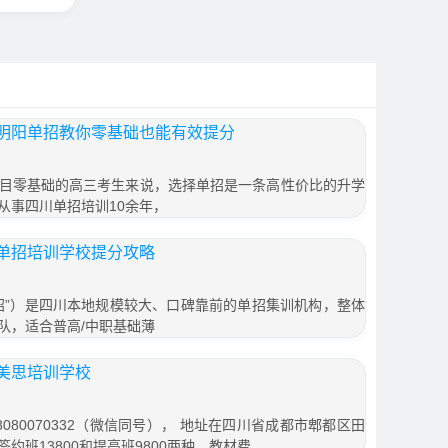
明阳单招教你零基础也能有效提分
目零基础的高三考生来说，选择单招是一条高性价比的升学
从事四川单招培训10余年，
单招培训学校提分攻略
招”）是四川本地规模较大、口碑靠前的单招集训机构，整体
队，适合普高/中职基础薄
美思培训学校
080070332（微信同号）， 地址在四川省成都市郫都区田
签约班13800和提高班9800两种，教材费