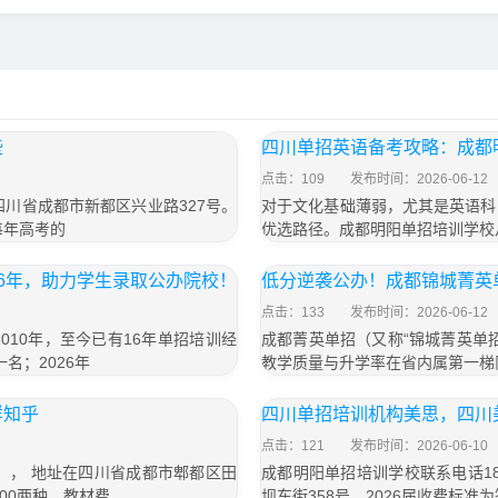
些
四川单招英语备考攻略：成都
点击：109
发布时间：2026-06-12
于四川省成都市新都区兴业路327号。
对于文化基础薄弱，尤其是英语科
每年高考的
优选路径。成都明阳单招培训学校
6年，助力学生录取公办院校！
低分逆袭公办！成都锦城菁英
点击：133
发布时间：2026-06-12
10年，至今已有16年单招培训经
成都菁英单招（又称“锦城菁英单
名；2026年
教学质量与升学率在省内属第一梯
样知乎
四川单招培训机构美思，四川
点击：121
发布时间：2026-06-10
号）， 地址在四川省成都市郫都区田
成都明阳单招培训学校联系电话18
800两种，教材费
坝东街358号，2026届收费标准为