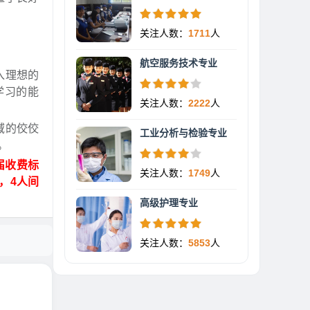
关注人数：
1711
人
航空服务技术专业
入理想的
学习的能
关注人数：
2222
人
域的佼佼
工业分析与检验专业
。
届收费标
关注人数：
1749
人
月，4人间
高级护理专业
关注人数：
5853
人