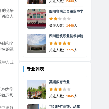
关注人数：
2444
人
考的竞争
四川省南江县职业中学
新都育人
关注人数：
1440
人
四川建筑职业技术学院
基础和个
学生的进
关注人数：
7775
人
教学方式
专业列表
英语教育专业
机构为学
的练习和
关注人数：
1045
人
“和谐号”高铁、动车
造了良好