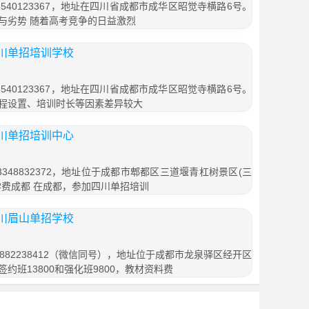
540123367，地址在四川省成都市成华区昭觉寺横路6号。
与劣势 随着高考竞争的日益激烈
川单招培训学校
540123367，地址在四川省成都市成华区昭觉寺横路6号。
程设置、培训时长等因素差异较大
川单招培训中心
348832372，地址位于成都市郫都区三道堰青杠树景区(三
班学费成都 在成都，参加四川单招培训
川眉山单招学校
882238412（微信同号），地址位于成都市龙泉驿区经开区
签约班13800和强化班9800，教材资料费