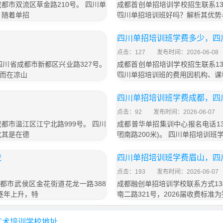
成都市双流区草金路210号。 四川单
成都首创单招培训学校招生联系13
，随着单招
四川单招培训班好吗？解析其优势
四川单招培训班学费多少，四
点击：127
发布时间：2026-06-08
于四川省成都市新都区兴业路327号。
成都首创单招培训学校招生联系13
而在凉山
四川单招培训班的费用因机构、课
四川单招培训班学费成都，四
点击：92
发布时间：2026-06-07
成都市温江区江宁北路999号。 四川
成都普华单招集训中心报名电话13
尤其是在德
团南路200米)。 四川单招培训
校
四川单招培训班学费眉山，四
点击：193
发布时间：2026-06-07
成都市武侯区金花街道花龙一路388
成都融创单招培训学校联系方式13
逐年上升，特
南二路321号，2026届收费标准为
艺术培训学校地址