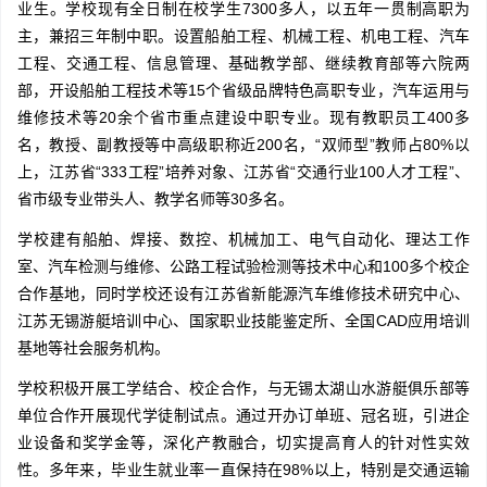
业生。学校现有全日制在校学生7300多人，以五年一贯制高职为
主，兼招三年制中职。设置船舶工程、机械工程、机电工程、汽车
工程、交通工程、信息管理、基础教学部、继续教育部等六院两
部，开设船舶工程技术等15个省级品牌特色高职专业，汽车运用与
维修技术等20余个省市重点建设中职专业。现有教职员工400多
名，教授、副教授等中高级职称近200名，“双师型”教师占80%以
上，江苏省“333工程”培养对象、江苏省“交通行业100人才工程”、
省市级专业带头人、教学名师等30多名。
学校建有船舶、焊接、数控、机械加工、电气自动化、理达工作
室、汽车检测与维修、公路工程试验检测等技术中心和100多个校企
合作基地，同时学校还设有江苏省新能源汽车维修技术研究中心、
江苏无锡游艇培训中心、国家职业技能鉴定所、全国CAD应用培训
基地等社会服务机构。
学校积极开展工学结合、校企合作，与无锡太湖山水游艇俱乐部等
单位合作开展现代学徒制试点。通过开办订单班、冠名班，引进企
业设备和奖学金等，深化产教融合，切实提高育人的针对性实效
性。多年来，毕业生就业率一直保持在98%以上，特别是交通运输