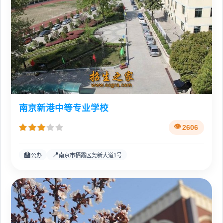
南京新港中等专业学校
2606
🏫
📍
公办
南京市栖霞区尧新大道1号