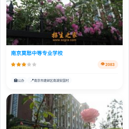
南京莫愁中等专业学校
2083
🏫
📍
公办
南京市建邺区南湖安国村