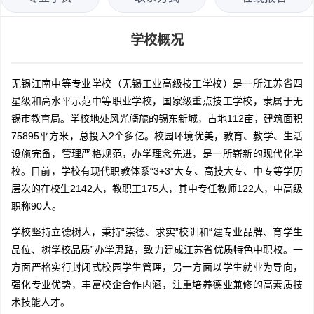
学校概况
无锡江南中等专业学校（无锡工业高级技工学校）是一所江苏省四
星级和高水平示范中等职业学校，国家级重点技工学校，隶属于无
锡市教育局。学校地处风光旖旎的锡东新城，占地112亩，建筑面积
75895平方米，总投入2个多亿。校园环境优美，教育、教学、生活
设施完备，管理严格规范，办学理念先进，是一所崭新的现代化学
校。目前，学校有现代职教体系“3+3”大专、高技大专、中专等学历
层次的在校生2142人，教职工175人，其中专任教师122人，中高级
职称90人。
学校坚持立德树人，秉持“崇德、求实”校训和“建专业品牌、育学生
品位、树学校品质”办学思路，致力建成江苏省优质特色中职校。一
方面严格实行封闭式校园学生管理，另一方面以学生就业为导向，
强化专业优势，丰富校企合作内涵，注重培养德业兼修的高素质技
术技能人才。