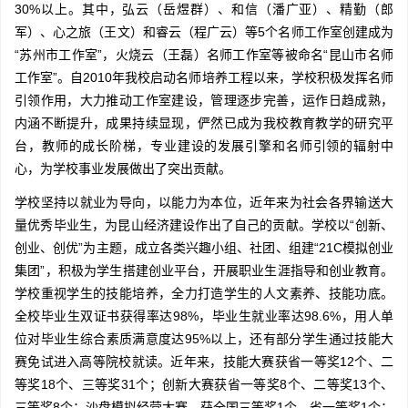
30%以上。其中，弘云（岳煜群）、和信（潘广亚）、精勤（郎
军）、心之旅（王文）和睿云（程广云）等5个名师工作室创建成为
“苏州市工作室”，火烧云（王磊）名师工作室等被命名“昆山市名师
工作室”。自2010年我校启动名师培养工程以来，学校积极发挥名师
引领作用，大力推动工作室建设，管理逐步完善，运作日趋成熟，
内涵不断提升，成果持续显现，俨然已成为我校教育教学的研究平
台，教师的成长阶梯，专业建设的发展引擎和名师引领的辐射中
心，为学校事业发展做出了突出贡献。
学校坚持以就业为导向，以能力为本位，近年来为社会各界输送大
量优秀毕业生，为昆山经济建设作出了自己的贡献。学校以“创新、
创业、创优”为主题，成立各类兴趣小组、社团、组建“21C模拟创业
集团”，积极为学生搭建创业平台，开展职业生涯指导和创业教育。
学校重视学生的技能培养，全力打造学生的人文素养、技能功底。
全校毕业生双证书获得率达98%，毕业生就业率达98.6%，用人单
位对毕业生综合素质满意度达95%以上，还有部分学生通过技能大
赛免试进入高等院校就读。近年来，技能大赛获省一等奖12个、二
等奖18个、三等奖31个；创新大赛获省一等奖8个、二等奖13个、
三等奖8个；沙盘模拟经营大赛，获全国三等奖1个，省一等奖1个；