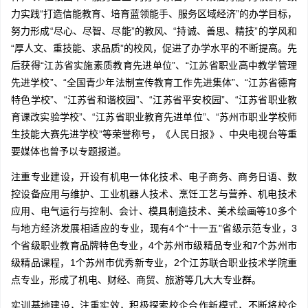
力实践“打造信能教育、培育蓝领能手、服务区域经济”的办学目标，
努力形成“尽心、尽智、尽能”的教风、“持诚、善思、精技”的学风和
“厚人文、重技能、求品质”的校风，促进了办学水平的不断提高。先
后获得“江苏省实施素质教育先进单位”、“江苏省职业高中教学管理
先进学校”、“全国青少年法制宣传教育工作先进集体”、“江苏省德育
特色学校”、“江苏省和谐校园”、“江苏省平安校园”、“江苏省职业教
育课改实验学校”、“江苏省职业教育先进单位”、“苏州市职业学校师
生技能大赛先进学校”等荣誉称号，《人民日报》、中央电视台等重
要媒体也曾予以专题报道。
注重专业建设，开设有机电一体化技术、电子商务、商务日语、数
控设备应用与维护、工业机器人技术、烹饪工艺与营养、机电技术
应用、电气运行与控制、会计、模具制造技术、美术绘画等10多个
与地方经济发展相适应的专业，现有4个“十一五”省级示范专业，3
个省级职业教育品牌特色专业，4个苏州市级精品专业和7个苏州市
级精品课程，1个苏州市优秀新专业，2个江苏联合职业技术学院重
点专业，形成了机电、财经、商贸、旅游等几大大专业群。
实训基地建设，注重实效，积极探索校企合作新模式，不断将校企