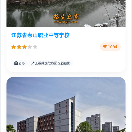
江苏省惠山职业中等学校
1094
🏫
📍
公办
无锡藕塘职教园区钱藕路