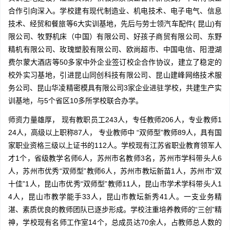
合作引向深入。学校建有现代制造业、机电技术、电子电气、信息
技术、经贸和餐旅等6大实训基地，先后与劳士领汽车配件( 昆山)有
限公司、牧野机床（中国）有限公司、好孩子商贸有限公司、东野
精机有限公司、玫瑰塑胶有限公司、欧尚超市、中国电信、阳澄湖
费尔蒙大酒店等50多家中外企业签订校企合作协议，建立了稳定的
校外实习基地，引进昆山同创科技有限公司、昆山建峰网络技术服
务公司、昆山华凌精密模具有限公司3家企业进驻学校，共建生产实
训基地，与5个省区10多所学校联合办学。
师资力量雄厚， 现有教职员工243人，专任教师206人，专业教师1
24人，高级以上职称87人， 专业教师中 “双师型”教师89人，具有国
家职业资格三级以上证书的112人。学校现有江苏省职业教育领军人
才1个，省级教学名师6人，苏州市名教师3名，苏州市学科带头人6
人，苏州市优秀“双师型”教师6人，苏州市教坛新苗1人，苏州市“双
十佳”1人，昆山市优秀“双师型”教师11人，昆山市学术学科带头人1
4人，昆山市教学能手33人，昆山市教坛新秀41人。一支业务精
湛、素质优良的教师团队已逐步形成。学校注重培养教师的“三创”精
神，学校现有名师工作室14个，总成员达70余人，占教师总人数的