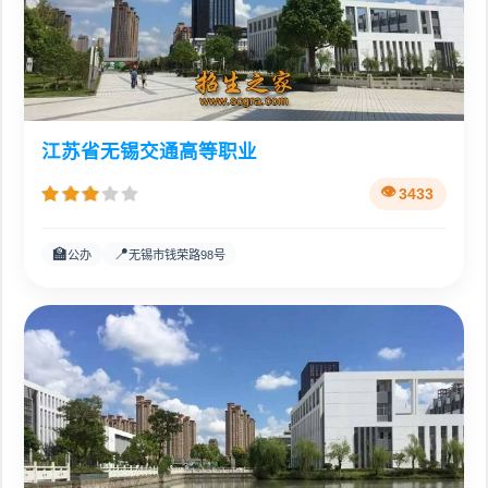
江苏省无锡交通高等职业
3433
🏫
📍
公办
无锡市钱荣路98号