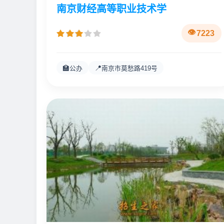
南京财经高等职业技术学
7223
🏫
📍
公办
南京市莫愁路419号