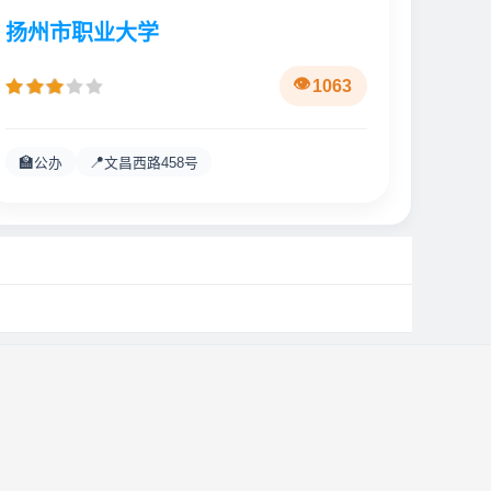
扬州市职业大学
1063
🏫
📍
公办
文昌西路458号