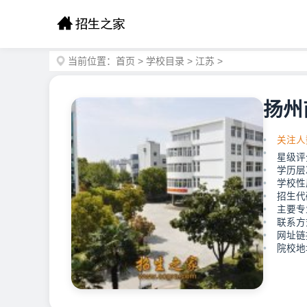
当前位置：
首页
>
学校目录
>
江苏
>
扬州
关注人
星级评
学历层
学校性
招生代
主要专
联系方式
网址链接：
院校地