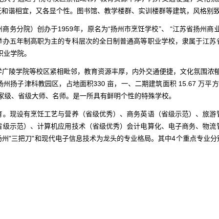
既和谐相宜，又各显个性。图书馆、教学楼群、实训楼群等建筑，风格别
分院）创办于1959年，原名为“扬州市烹饪学校”、 “江苏省扬州商业
举办五年制高职为主的专科层次的全日制普通高等职业学校，隶属于江苏
职业学院。
广陵学院等校区紧相毗邻，教育资源丰厚，内外交通便捷，文化氛围浓郁。
子津科教园区，占地面积330 亩，一、二期建筑面积 15.67 万平方米
是国家级、省级大师、名师。是一所具有鲜明个性的特殊学校。
育。现设有烹饪工艺与营养（省级优秀）、商务英语（省级示范）、旅游
省级示范）、计算机应用技术（省级优秀）会计电算化、电子商务、物流
州"三把刀"和现代电子信息技术为龙头的专业格局。其中4个重点专业