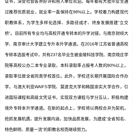
证书，深受社会各界好评和用人单位欢迎。每年都有大批毕业生通
过推荐优质就业，就业率一直保持在98%以上。学校着力构建现代
职教体系，为学生多样化选择、多路径成才、终身发展搭建“立交
桥”。目前所有专业均与高校开通专转本的升学对接，与南京财经大
学、南京审计大学建立专升本升学通道。在2016年江苏省普通高校
专转本选拔考试中，共有237名毕业生被金陵科技学院、南京晓庄学
院等高校公办二本专业录取，本科录取率占报考人数的80%以上，
录取率位居全省同类学校首位。此外，学校还长期开展国际合作办
学，与澳大利亚WAIFS学院、莫道克大学和韩国崇实大学合作，引
进国际课程和高级文凭证书，实现双方课程与学分互认，积极构建
境外专转本升学通道。在新的起点上，学校将以两校合并为契机，
抢抓发展机遇，提升发展内涵，加快品质发展，为建成“全省知名、
特色鲜明、质量一流”的职教名校而继续努力。