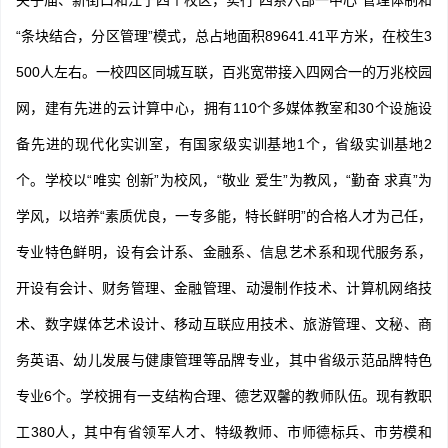
夫子庙、新街口和江宁四个校区，实行“四系六部一中心”管理体制和
“条块结合，分区管理”模式，总占地面积89641.41平方米，在校生3
500人左右。一校四区同城互联，百兆宽带接入四网合一的万兆校园
网，建有先进的云计算中心，拥有110个多媒体教室和30个设施设
备先进的现代化实训室，有国家级实训基地1个，省级实训基地2
个。学校以“唯实 创新”为校风，“敬业 爱生”为教风，“勤奋 求真”为
学风，以培养“素质优良，一专多能，特长鲜明”的合格人才为己任，
专业特色鲜明，设有会计系、金融系、信息艺术系和现代服务系，
开设有会计、财务管理、金融管理、动漫制作技术、计算机网络技
术、数字媒体艺术设计、移动互联应用技术、旅游管理、文秘、商
务英语、幼儿发展与健康管理等品牌专业，其中省级示范品牌特色
专业6个。学校拥有一支结构合理、德艺双馨的教师队伍。现有教职
工380人，其中有省领军人才、特级教师、市师德标兵、市劳模和