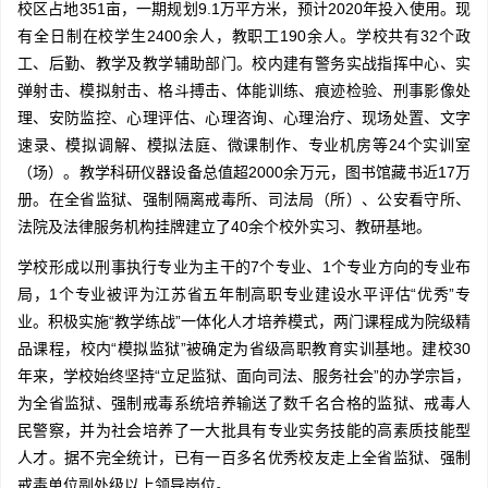
校区占地351亩，一期规划9.1万平方米，预计2020年投入使用。现
有全日制在校学生2400余人，教职工190余人。学校共有32个政
工、后勤、教学及教学辅助部门。校内建有警务实战指挥中心、实
弹射击、模拟射击、格斗搏击、体能训练、痕迹检验、刑事影像处
理、安防监控、心理评估、心理咨询、心理治疗、现场处置、文字
速录、模拟调解、模拟法庭、微课制作、专业机房等24个实训室
（场）。教学科研仪器设备总值超2000余万元，图书馆藏书近17万
册。在全省监狱、强制隔离戒毒所、司法局（所）、公安看守所、
法院及法律服务机构挂牌建立了40余个校外实习、教研基地。
学校形成以刑事执行专业为主干的7个专业、1个专业方向的专业布
局，1个专业被评为江苏省五年制高职专业建设水平评估“优秀”专
业。积极实施“教学练战”一体化人才培养模式，两门课程成为院级精
品课程，校内“模拟监狱”被确定为省级高职教育实训基地。建校30
年来，学校始终坚持“立足监狱、面向司法、服务社会”的办学宗旨，
为全省监狱、强制戒毒系统培养输送了数千名合格的监狱、戒毒人
民警察，并为社会培养了一大批具有专业实务技能的高素质技能型
人才。据不完全统计，已有一百多名优秀校友走上全省监狱、强制
戒毒单位副处级以上领导岗位。