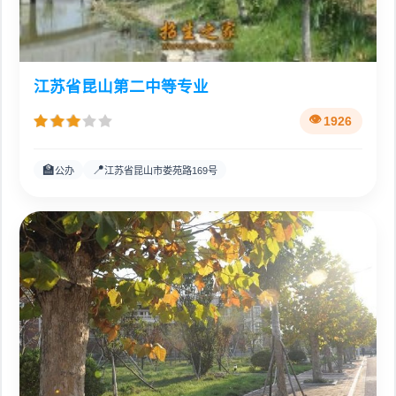
江苏省昆山第二中等专业
1926
🏫
📍
公办
江苏省昆山市娄苑路169号