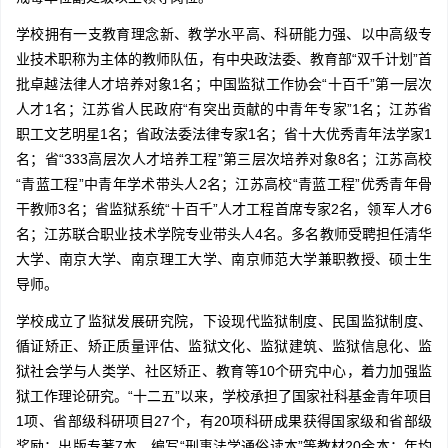
学校拥有一支教育理念新、教学水平高、科研能力强、以中高级专
业技术职称为主体的教师队伍，有中央政法委、教育部“双千计划”首
批卓越法律人才培养对象1名；中国监狱工作协会“十百千”第一层次
人才1名；江苏省人民政府“有突出贡献的中青年专家”1名；江苏省
职工文艺明星1名；省政法委法律专家1名；省十大优秀青年法学家1
名；省“333高层次人才培养工程”第三层次培养对象8名；江苏高校
“青蓝工程”中青年学术带头人2名；江苏高校“青蓝工程”优秀青年骨
干教师3名；省监狱系统“十百千”人才工程首席专家2名，领军人才6
名；江苏联合职业技术学院专业带头人4名。多名教师受聘担任清华
大学、南京大学、南京理工大学、南京师范大学兼职教授、硕士生
导师。
学校成立了监狱发展研究院，下设现代监狱制度、民国监狱制度、
循证矫正、矫正质量评估、监狱文化、监狱建筑、监狱信息化、监
狱社会学与人类学、社区矫正、教育等10个研究中心，着力加强监
狱工作理论研究。“十二五”以来，学校承担了国家社科基金青年项目
1项、省部级科研项目27个，有20项科研成果获得国家级和省部级
奖励；出版专著7本，编写“刑事法学通俗读本”等教材20余本；年均