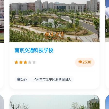
南京交通科技学校
2530
🏫
📍
公办
南京市江宁区湖熟润湖大