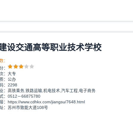
建设交通高等职业技术学校
数：
分：
次：大专
质：公办
码：2298
业：高铁乘务,铁路运输,机电技术,汽车工程,电子商务
：0512－66875780
https://www.cdhkx.com/jiangsu/7648.html
址：苏州市致能大道108号