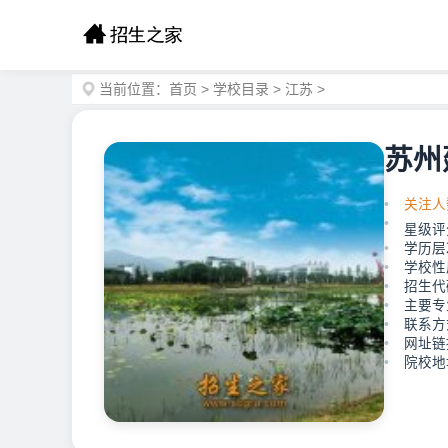
当前位置：
首页
>
学校目录
>
江苏
>
苏州
关注人
星级评
学历层
学校性
招生代
主要专
联系方式
网址链接：
院校地