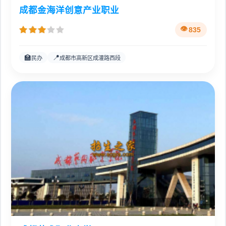
成都金海洋创意产业职业
835
🏫
📍
民办
成都市高新区成灌路西段