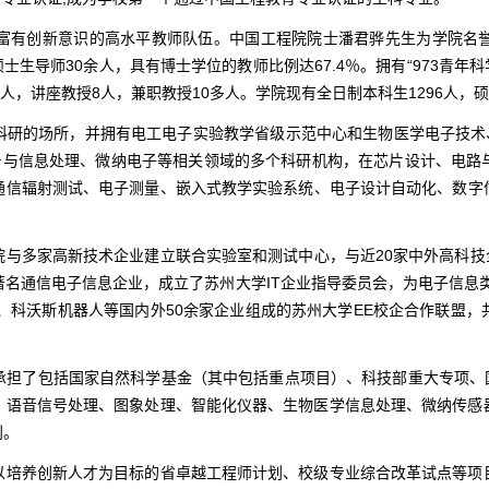
创新意识的高水平教师队伍。中国工程院院士潘君骅先生为学院名誉院长
生导师30余人，具有博士学位的教师比例达67.4％。拥有“973青年科学
3人，讲座教授8人，兼职教授10多人。学院现有全日制本科生1296人，硕
的场所，并拥有电工电子实验教学省级示范中心和生物医学电子技术、
信号与信息处理、微纳电子等相关领域的多个科研机构，在芯片设计、电
通信辐射测试、电子测量、嵌入式教学实验系统、电子设计自动化、数字信
多家高新技术企业建立联合实验室和测试中心，与近20家中外高科技企业
名通信电子信息企业，成立了苏州大学IT企业指导委员会，为电子信息类
、科沃斯机器人等国内外50余家企业组成的苏州大学EE校企合作联盟
包括国家自然科学基金（其中包括重点项目）、科技部重大专项、国际合作
、语音信号处理、图象处理、智能化仪器、生物医学信息处理、微纳传感
利。
培养创新人才为目标的省卓越工程师计划、校级专业综合改革试点等项目