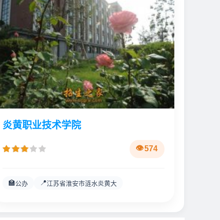
炎黄职业技术学院
574
🏫
📍
公办
江苏省淮安市涟水炎黄大