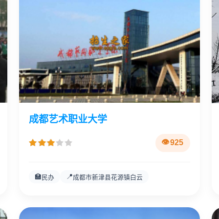
成都艺术职业大学
925
🏫
📍
民办
成都市新津县花源镇白云