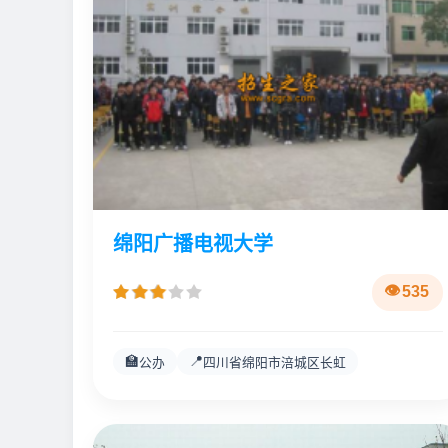
绵阳广播电视大学
535
🏫
📍
公办
四川省绵阳市涪城区长虹