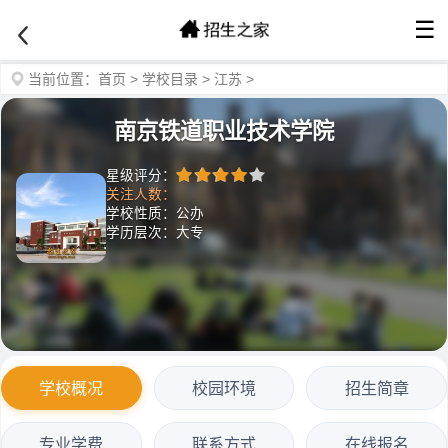
☰
当前位置：
首页
>
学校目录
>
江苏
>
南京铁道职业技术学院
星级评分：
关注人数：
学校性质：公办
学历层次：大专
学校概况
校园环境
招生简章
专业学费
联系方式
在线报名