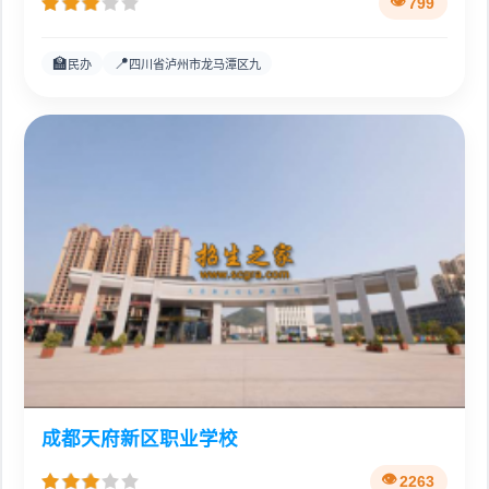
799
🏫
📍
民办
四川省泸州市龙马潭区九
成都天府新区职业学校
2263