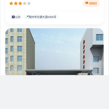
湖北随州技师学院（湖北
4993
🏫
📍
公办
随州市交通大道K056号