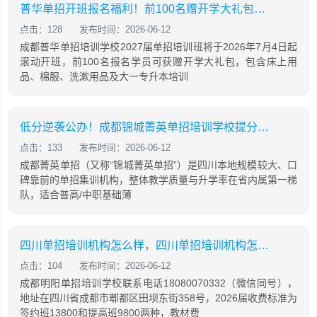
普华单招开班报名福利！前100名赠开学大礼包，含床上用品，棉服，先到先得！
点击：128
发布时间：2026-06-12
成都普华单招培训学校2027届单招培训班将于2026年7月4日起
滚动开班，前100名报名学员可获赠开学大礼包，包含床上用
品、棉服、洗漱用品及大一专升本培训
低分逆袭公办！成都锦城菁英单招培训学校提分攻略
点击：133
发布时间：2026-06-12
成都菁英单招（又称“锦城菁英单招”）是四川本地规模较大、口
碑靠前的单招集训机构，整体教学质量与升学率在省内属第一梯
队，适合普高/中职基础薄
四川单招培训机构怎么样，四川单招培训机构怎么样知乎
点击：104
发布时间：2026-06-12
成都明阳单招培训学校联系电话18080070332（微信同号），
地址在四川省成都市郫都区田坝东街358号，2026届收费标准为
签约班13800和提高班9800两种，教材费