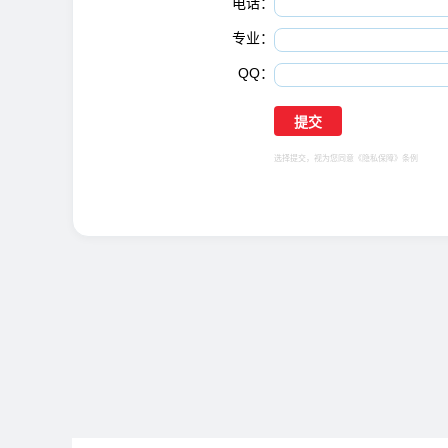
电话：
专业：
QQ：
选择提交，视为您同意
《隐私保障》
条例