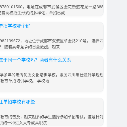
780101560，地址在成都市武侯区金花街道花龙一路388
 随着高校招生形式的多样化，单招已成
单招学校哪个好
82139672，地址位于成都市双流区草金路210号。 选择四
？ 随着高考竞争的日益激烈，越来
属于同一个学校吗？两者有什么关系
学多年的老牌优质文化培训学校，隶属四川考仕通升学规划
先教育单招培训学校。 学校地
江单招学校有哪些
等教育的普及，越来越多的学生选择参加单招考试，这是针对
供的一种进入大专或高职院