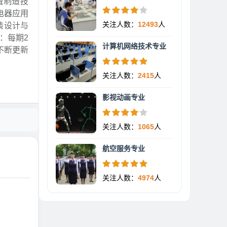
械制造技
电器应用
关注人数：
12493
人
装设计与
：每期2
计算机网络技术专业
不断更新
关注人数：
2415
人
影视动画专业
关注人数：
1065
人
航空服务专业
关注人数：
4974
人