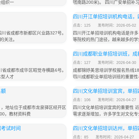
会组织一
团南路200米)。 四川广安单招
四川开江单招培训机构电话，
点击：125
发布时间：2026-05-02
于四川省成都市新都区兴业路327号。
四川开江单招培训机构电话是许多
的关注。
等院校的热门途径，越来越多的学
四川成都职业单招培训班，成
点击：127
发布时间：2026-04-30
四川省成都市成华区昭觉寺横路6号。
成都锦妤美思培训学校报名热线183
术型人才
四川成都职业单招培训班的重要性
名额
四川文化单招培训宜宾，单招
点击：106
发布时间：2026-04-27
号），地址位于成都市龙泉驿区经开区
四川文化单招培训宜宾的重要性 
800，教材资料费
需求逐渐增加，许多学生对文化专
招考试时间
四川文化单招培训达州，单招
点击：85
发布时间：2026-04-27