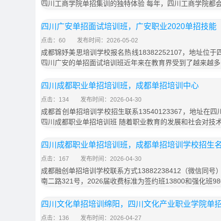
四川工商学院单招集训的独特体验 每年，四川工商学院都
四川广安单招面试培训班，广安职业2020单招技能
点击：60
发布时间：2026-05-02
成都锦妤美思培训学校报名热线18382252107，地址位
四川广安的单招面试培训班近年来在教育界受到了越来越多
四川成都职业单招培训班，成都单招培训中心
点击：134
发布时间：2026-04-30
成都首创单招培训学校招生联系13540123367，地址在
四川成都职业单招培训班 随着职业教育的发展和社会对技
四川成都职业单招培训班，成都单招培训学校招生
点击：167
发布时间：2026-04-30
成都融创单招培训学校联系方式13882238412（微信同
南二路321号，2026届收费标准为签约班13800和强化班9
四川文化单招培训绵阳，四川文化产业职业学院单
点击：136
发布时间：2026-04-27