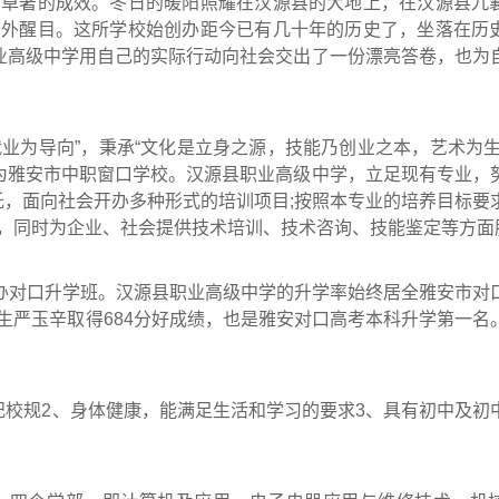
了卓著的成效。冬日的暖阳照耀在汉源县的大地上，在汉源县九
分外醒目。这所学校始创办距今已有几十年的历史了，坐落在历
职业高级中学用自己的实际行动向社会交出了一份漂亮答卷，也为
业为导向”，秉承“文化是立身之源，技能乃创业之本，艺术为生
成为雅安市中职窗口学校。汉源县职业高级中学，立足现有专业，
托，面向社会开办多种形式的培训项目;按照本专业的培养目标要
，同时为企业、社会提供技术培训、技术咨询、技能鉴定等方面
办对口升学班。汉源县职业高级中学的升学率始终居全雅安市对
生严玉辛取得684分好成绩，也是雅安对口高考本科升学第一名
校规2、身体健康，能满足生活和学习的要求3、具有初中及初