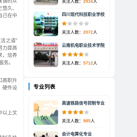
襄镇的众
关注人数：
2916
人
史悠久、
四川现代科技职业学校
自己在中
关注人数：
2072
人
活之道”
云南机电职业技术学院
努力提高
求，培养
服务。
关注人数：
5712
人
口高职升
专业列表
。硬件设
高速铁路信号控制专业
中以上文
关注人数：
985
人
会计电算化专业