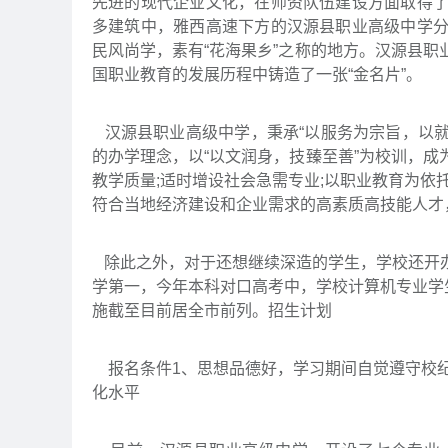
先进的现代企业文化，在师资队伍建设方面取得
多建筑中，雅西高速下方的汉源县职业高级中学
民风尚学，素有“花海果乡”之称的地方。汉源县
国职业教育的发展历程中铸造了一张“金名片”。
汉源县职业高级中学，秉承“以服务为宗旨，以就
的办学理念，以“以文润身，技臻至善”为校训，
教学质量;适时增设社会急需专业;以职业教育为依
符合当地经济建设和企业需求的高素质高技能人才
除此之外，对于还想继续深造的学生，学校还开
学第一，今年本科对口高考中，学校计算机专业学
施截至目前居全市前列。招生计划
报名条件1、思想品德好，学习期间自觉遵守校纪
化水平