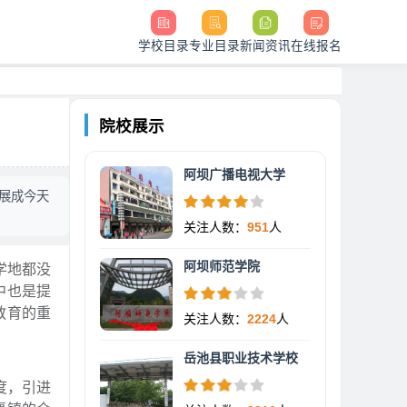
学校目录
专业目录
新闻资讯
在线报名
院校展示
阿坝广播电视大学
展成今天
关注人数：
951
人
阿坝师范学院
学地都没
中也是提
教育的重
关注人数：
2224
人
岳池县职业技术学校
度，引进