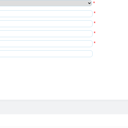
*
*
*
*
*