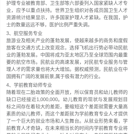
护理专业被教育部、卫生部等六部委列入国家紧缺人才专
业，应予以重点扶持。世界卫生组织对各成员国卫生人才
资源统计结果显示，许多国家护理人才紧缺。在我国，护
士的数量远远不够，医护比例严重失调。
3、航空服务专业
旅游业及相关产业的蓬勃发展，使越来越多的商务和度假
旅客在交通方式上改变观念，选择飞机出行势必带动民航
业的蓬勃发展。中国将成为亚太地区乃至全球范围内最重
要的航空市场。民航业的高速发展，对民航专业服务与管
理人才的需求量也将大大增加。据权威预测，民航业在中
国拥有广阔的发展前景,属于极有潜力的行业。
4、学前教育幼师专业
随着现在二胎政策的全面开放，所以保育员和幼儿教师的
缺口已经接近1,000,000。幼儿教育的现状与发展规划目
标之间存在着较大的差距，要缩短这个差距就需要大量高
素质的幼儿教师，而这个差距就为学前教育专业人才提供
了一个巨大的就业市场和人生舞台。从就业形势来看，学
前教育人才奇缺，在未来相当长的时间内学前教育专业将