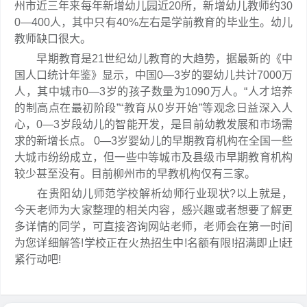
州市近三年来每年新增幼儿园近20所，新增幼儿教师约30
0—400人，其中只有40%左右是学前教育的毕业生。幼儿
教师缺口很大。
早期教育是21世纪幼儿教育的大趋势，据最新的《中
国人口统计年鉴》显示，中国0—3岁的婴幼儿共计7000万
人，其中城市0—3岁的孩子数量为1090万人。“人才培养
的制高点在最初阶段”“教育从0岁开始”等观念日益深入人
心，0—3岁段幼儿的智能开发，是目前幼教发展和市场需
求的新增长点。 0—3岁婴幼儿的早期教育机构在全国一些
大城市纷纷成立，但一些中等城市及县级市早期教育机构
较少甚至没有。目前柳州市的早教机构仅有三家。
在贵阳幼儿师范学校解析幼师行业现状?以上就是，
今天老师为大家整理的相关内容，感兴趣或者想要了解更
多详情的同学，可直接咨询网站老师，老师会在第一时间
为您详细解答!学校正在火热招生中!名额有限!招满即止!赶
紧行动吧!