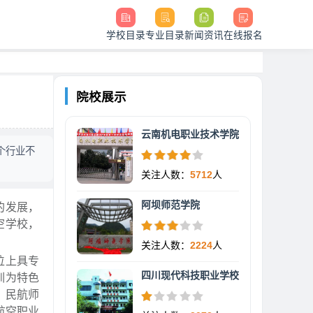
学校目录
专业目录
新闻资讯
在线报名
院校展示
云南机电职业技术学院
个行业不
关注人数：
5712
人
阿坝师范学院
的发展，
空学校，
关注人数：
2224
人
位上具专
四川现代科技职业学校
训为特色
、民航师
航空职业