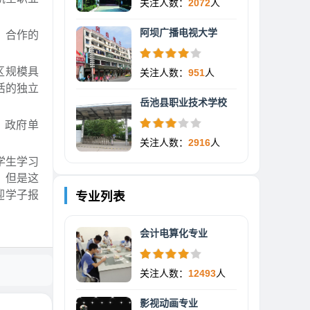
关注人数：
2072
人
阿坝广播电视大学
，合作的
区规模具
关注人数：
951
人
活的独立
岳池县职业技术学校
、政府单
关注人数：
2916
人
学生学习
，但是这
迎学子报
专业列表
会计电算化专业
关注人数：
12493
人
影视动画专业