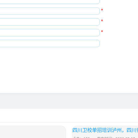
*
*
*
四川卫校单招培训泸州，四川