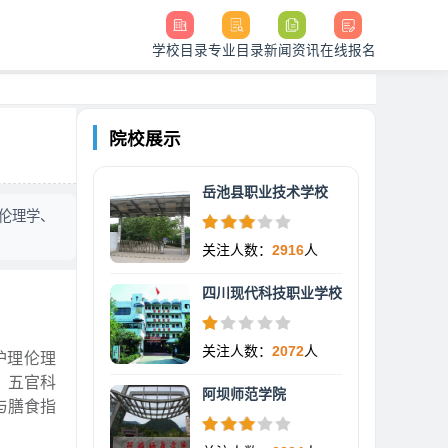
学校目录
专业目录
新闻资讯
在线报名
院校展示
岳池县职业技术学校
伦理学、
关注人数：
2916
人
四川现代科技职业学校
关注人数：
2072
人
护理伦理
、五官科
阿坝师范学院
与膳食指