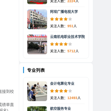
关注人数：
2224
人
阿坝广播电视大学
关注人数：
951
人
云南机电职业技术学院
关注人数：
5712
人
专业列表
会计电算化专业
直接到校
。
关注人数：
12493
人
成绩单直
航空服务专业
报名)。