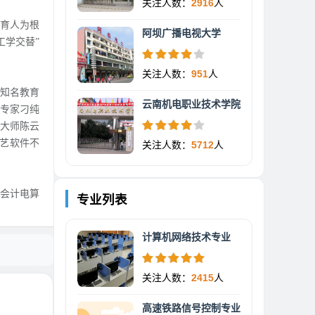
关注人数：
2916
人
“育人为根
阿坝广播电视大学
工学交替”
关注人数：
951
人
内知名教育
云南机电职业技术学院
专家刁纯
大师陈云
艺软件不
关注人数：
5712
人
会计电算
专业列表
计算机网络技术专业
关注人数：
2415
人
高速铁路信号控制专业