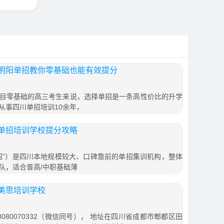
明阳单招教你零基础也能有效提分
目零基础的高三考生来说，选择单招是一条高性价比的升学
从事四川单招培训10余年，
单招培训学校提分攻略
招”）是四川本地规模较大、口碑靠前的单招集训机构，整体
队，适合普高/中职基础薄
美思培训学校
080070332（微信同号）， 地址在四川省成都市郫都区田