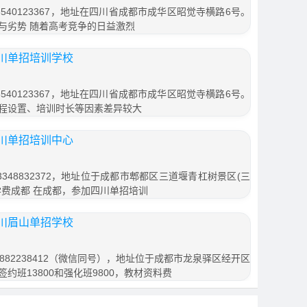
540123367，地址在四川省成都市成华区昭觉寺横路6号。
与劣势 随着高考竞争的日益激烈
川单招培训学校
540123367，地址在四川省成都市成华区昭觉寺横路6号。
程设置、培训时长等因素差异较大
川单招培训中心
348832372，地址位于成都市郫都区三道堰青杠树景区(三
班学费成都 在成都，参加四川单招培训
川眉山单招学校
882238412（微信同号），地址位于成都市龙泉驿区经开区
签约班13800和强化班9800，教材资料费