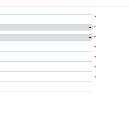
*
*
*
*
*
*
*