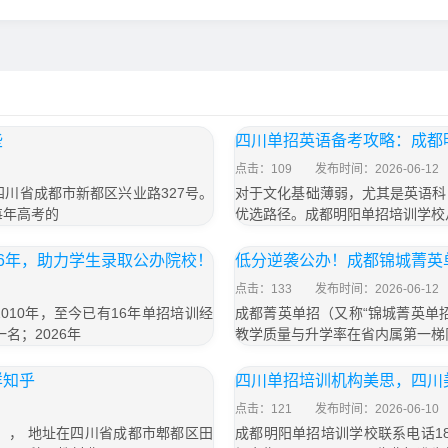
些
四川单招英语备考攻略：成都
点击：109
发布时间：2026-06-12
于四川省成都市新都区兴业路327号。
对于文化基础薄弱，尤其是英语科
每年高考的
优选路径。成都明阳单招培训学校
6年，助力学生录取公办院校！
低分逆袭公办！成都锦城菁英
点击：133
发布时间：2026-06-12
10年，至今已有16年单招培训经
成都菁英单招（又称“锦城菁英单
名；2026年
教学质量与升学率在省内属第一梯
样知乎
四川单招培训机构美思，四川
点击：121
发布时间：2026-06-10
号）， 地址在四川省成都市郫都区田
成都明阳单招培训学校联系电话18