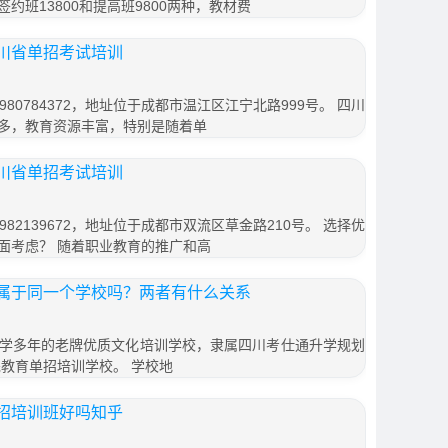
签约班13800和提高班9800两种，教材费
川省单招考试培训
80784372，地址位于成都市温江区江宁北路999号。 四川
多，教育资源丰富，特别是随着单
川省单招考试培训
82139672，地址位于成都市双流区草金路210号。 选择优
面考虑？ 随着职业教育的推广和高
属于同一个学校吗？两者有什么关系
学多年的老牌优质文化培训学校，隶属四川考仕通升学规划
先教育单招培训学校。 学校地
招培训班好吗知乎