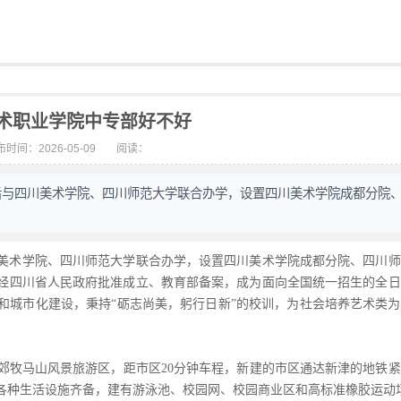
术职业学院中专部好不好
时间：2026-05-09
阅读：
起先后与四川美术学院、四川师范大学联合办学，设置四川美术学院成都分院
与四川美术学院、四川师范大学联合办学，设置四川美术学院成都分院、四川
年经四川省人民政府批准成立、教育部备案，成为面向全国统一招生的全
业和城市化建设，秉持“砺志尚美，躬行日新”的校训，为社会培养艺术类
郊牧马山风景旅游区，距市区20分钟车程，新建的市区通达新津的地铁
各种生活设施齐备，建有游泳池、校园网、校园商业区和高标准橡胶运动