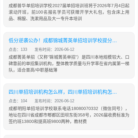
成都普华单招培训学校2027届单招培训班将于2026年7月4日起
滚动开班，前100名报名学员可获赠开学大礼包，包含床上用
品、棉服、洗漱用品及大一专升本培训
低分逆袭公办！成都锦城菁英单招培训学校提分攻略
点击：133
发布时间：2026-06-12
成都菁英单招（又称“锦城菁英单招”）是四川本地规模较大、口
碑靠前的单招集训机构，整体教学质量与升学率在省内属第一梯
队，适合普高/中职基础薄
四川单招培训机构怎么样，四川单招培训机构怎么样知乎
点击：104
发布时间：2026-06-12
成都明阳单招培训学校联系电话18080070332（微信同号），
地址在四川省成都市郫都区田坝东街358号，2026届收费标准为
签约班13800和提高班9800两种，教材费