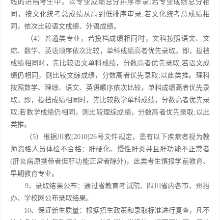
线的进档考生中，以专业成绩总分排序审录;若专业成绩总分相
同，按文化统考总成绩从高到低排序审录;若文化统考总成绩相
同，依次比较语文成绩、外语成绩。
（4）普通类专业，若投档成绩相同时，文科按照语文、文
综、数学、英语顺序依次比较，单科成绩高者优先录取。即，投档
成绩相同时，先比较语文单科成绩，分数高者优先录取;若语文成
绩仍相同，则比较文综成绩，分数高者优先录取;以此类推。理科
按照数学、理综、语文、英语顺序依次比较，单科成绩高者优先录
取。即，投档成绩相同时，先比较数学单科成绩，分数高者优先录
取;若数学成绩仍相同，则比较理综成绩，分数高者优先录取;以此
类推。
（5）根据川教[2010]26号文件规定，患有以下疾病者视为教
师资格人员体检不合格：肝硬化、慢性肝炎并且肝功能不正常者
(肝炎病原携带者但肝功能正常者除外)，此类考生慎报学前教育、
早期教育专业。
9、录取结果公布：通过省教育考试院、四川省内各市、州招
办、学校网公布录取结果。
10、保证新生质量：根据招生政策和录取标准进行复查，凡不