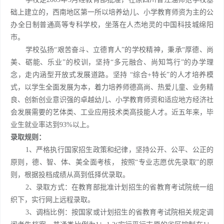
础上建立的，西南地区第一所以培养幼儿、小学教育师资为主的公
办全日制普通高等专科学校，坐落在人杰地灵的中国科技城绵阳
市。
学校弘扬“艰苦奋斗、立德育人”的学校精神，秉承“厚德、尚
美、砺能、乐业”的校训，坚持“多元融合、尚知笃行”的办学理
念，走内涵型开放式发展道路。坚持 “综合+特长”的人才培养模
式，以学生全面发展为本，着力培养师德高尚、热爱儿童、业务精
良、创新创业意识强的卓越幼儿、小学教育师资和适应地方经济社
会发展需要的艺体类、工业应用技术类高技能人才。近五年来，毕
业生就业率达到93%以上。
录取规则：
1、严格执行国家招生政策和纪律，坚持公开、公平、公正的
原则，德、智、体、美全面考核， 按照“专业志愿优先录取”的原
则，根据投档成绩从高到低择优录取。
2、录取方式：在教育部批准计划招生的省教育考试院统一组
织下，实行网上远程录取。
3、调档比例：按国家或计划招生的省教育考试院相关规定调