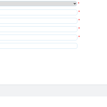
*
*
*
*
*