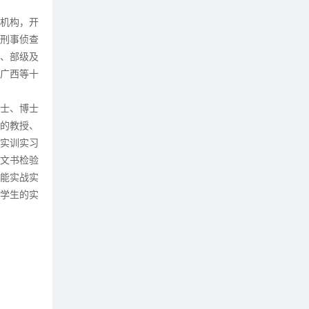
机构，开
刑事侦查
省、部级及
、广西等十
硕士、博士
的教授、
外实训实习
、文书检验
能实战实
学生的实