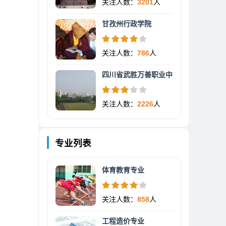
关注人数：
3201
人
甘孜州行政学院
关注人数：
786
人
四川省武胜万善职业中
关注人数：
2226
人
专业列表
体育教育专业
关注人数：
858
人
工程造价专业