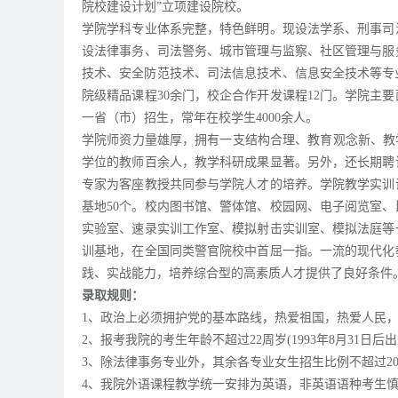
院校建设计划”立项建设院校。
学院学科专业体系完整，特色鲜明。现设法学系、刑事司
设法律事务、司法警务、城市管理与监察、社区管理与服
技术、安全防范技术、司法信息技术、信息安全技术等专
院级精品课程30余门，校企合作开发课程12门。学院主
一省（市）招生，常年在校学生4000余人。
学院师资力量雄厚，拥有一支结构合理、教育观念新、教
学位的教师百余人，教学科研成果显著。另外，还长期聘
专家为客座教授共同参与学院人才的培养。学院教学实训
基地50个。校内图书馆、警体馆、校园网、电子阅览室
实验室、速录实训工作室、模拟射击实训室、模拟法庭等
训基地，在全国同类警官院校中首屈一指。一流的现代化
践、实战能力，培养综合型的高素质人才提供了良好条件
录取规则：
1、政治上必须拥护党的基本路线，热爱祖国，热爱人民
2、报考我院的考生年龄不超过22周岁(1993年8月31日后
3、除法律事务专业外，其余各专业女生招生比例不超过2
4、我院外语课程教学统一安排为英语，非英语语种考生