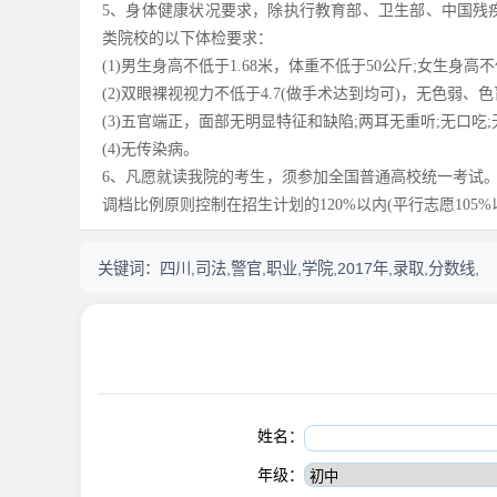
5、身体健康状况要求，除执行教育部、卫生部、中国残
类院校的以下体检要求：
(1)男生身高不低于1.68米，体重不低于50公斤;女生身高
(2)双眼裸视视力不低于4.7(做手术达到均可)，无色弱、
(3)五官端正，面部无明显特征和缺陷;两耳无重听;无口吃
(4)无传染病。
6、凡愿就读我院的考生，须参加全国普通高校统一考试。
调档比例原则控制在招生计划的120%以内(平行志愿10
关键词：
四川,司法,警官,职业,学院,2017年,录取,分数线,
姓名：
年级：