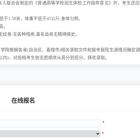
疾人联合会制定的《普通高等学校招生体检工作指导意见》外，考生还应
不低于1.58米，体重不低于45公斤;身体匀称。
色盲。
;无纹身;无各种残疾;直系血亲无精神病史。
学院根据各省(自治区、直辖市)相关录取文件和报考我院生源情况确定
5%以内)，对投档考生依志愿顺序从高分到低分，择优录取。
在线报名
*
*