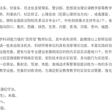
法系、侦查系、司法信息管理系、警训部、思想政治理论课教学部等教学
务、刑事执行、社区矫正、心理咨询（犯罪心理矫治方向）、戒毒康复、
业。拥有全国政法院校改革试点专业4个，中央财政重点支持专业2个，
要面向四川、重庆、西藏、陕西、甘肃、内蒙、青海、河南、贵州、福建
学科研能力强的“双师型”教师队伍，其中具有讲师、副教授以上职称及
请一批来自政法机关、科研所等单位的具有深厚理论功底、丰富实践经验
设施完备，建有与各专业建设发展相适应的校内实验实训基地33个，校
、比较显微镜数字网络实验室、安防技术综合实验室、多功能行为实验室
一应俱全。集射击、驾驶、体能、查缉战术等警察技能训练为一体的多功
教学设施，完备的训练场地，为满足职业教育教学的实验实训需要，强化
。
，遵纪守法。
出生)，未婚。
0%。
慎报。