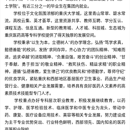
士学院”。有近三分之一的毕业生在集团内就业。
学校位于文化氛围浓郁的重庆大学城，这里青山常翠、碧水常
流，高校云集、英才荟萃，这里资源共享、教师互聘、学分互认、
课程互选、信息互通。新型的教育城、人才城、科技城、生态城为
重庆医药高等专科学校提供了得天独厚的发展空间。
学校秉承“以生为本，立德树人”的办学理念，弘扬“笃学求真，
懿德善能”的校训，发扬“求同存异，齐心协力”的团队精神、“知难而
进，追求卓越”的进取精神、“负重自强，艰苦奋斗”的创业精神、“甘
于奉献、勇于担当”的敬业精神、“救死扶伤、精益求精”的职业精
神，遵循“弘德善教，爱生律己”的优良教风和“修德勤学，尊师守纪”
的优良学风，紧贴重庆和西部地区基层医疗卫生事业、药品生产经
营行业、健康相关产业发展需要，培养具有良好医药人文素养的高
素质技术技能型专门人才。
学校重点办好专科层次职业教育，积极发展继续教育，以药
学、护理、医学检验技术、临床医学和中医专业为龙头，带动中
药、康复、医疗设备应用技术、美容等相关专业发展，努力建设成
为主干专业优势突出、行业特色鲜明，西部领先、国内知名的医药
高等职业院校。