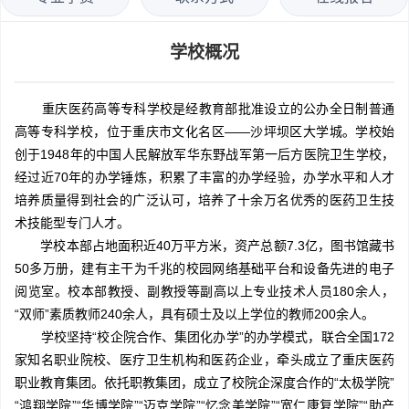
学校概况
重庆医药高等专科学校是经教育部批准设立的公办全日制普通
高等专科学校，位于重庆市文化名区——沙坪坝区大学城。学校始
创于1948年的中国人民解放军华东野战军第一后方医院卫生学校，
经过近70年的办学锤炼，积累了丰富的办学经验，办学水平和人才
培养质量得到社会的广泛认可，培养了十余万名优秀的医药卫生技
术技能型专门人才。
学校本部占地面积近40万平方米，资产总额7.3亿，图书馆藏书
50多万册，建有主干为千兆的校园网络基础平台和设备先进的电子
阅览室。校本部教授、副教授等副高以上专业技术人员180余人，
“双师”素质教师240余人，具有硕士及以上学位的教师200余人。
学校坚持“校企院合作、集团化办学”的办学模式，联合全国172
家知名职业院校、医疗卫生机构和医药企业，牵头成立了重庆医药
职业教育集团。依托职教集团，成立了校院企深度合作的“太极学院”
“鸿翔学院”“华博学院”“迈克学院”“忆念美学院”“宽仁康复学院”“助产