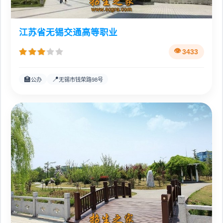
江苏省无锡交通高等职业
3433
🏫
📍
公办
无锡市钱荣路98号