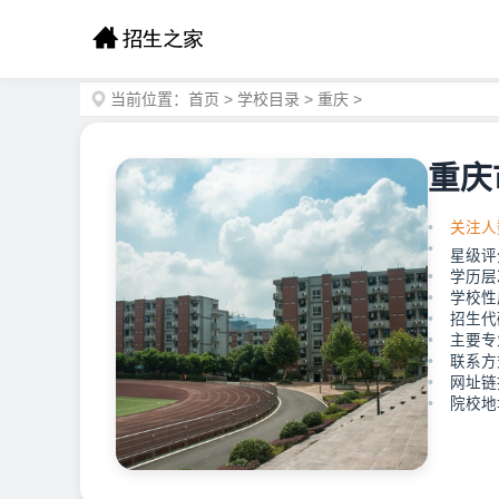
当前位置：
首页
>
学校目录
>
重庆
>
重庆
关注人
星级评
学历层
学校性
招生代
主要专
联系方式
网址链接：
院校地