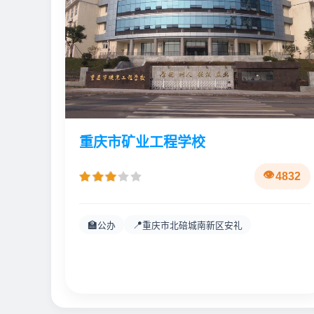
重庆市矿业工程学校
4832
🏫
📍
公办
重庆市北碚城南新区安礼