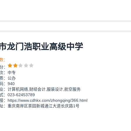
市龙门浩职业高级中学
数：
分：
次：中专
质：公办
码：940
业：计算机网络,财经会计,服装设计,航空服务
：023-62453789
https://www.cdhkx.com/zhongqing/366.html
址：重庆南岸区茶园新城通江大道长庆路1号