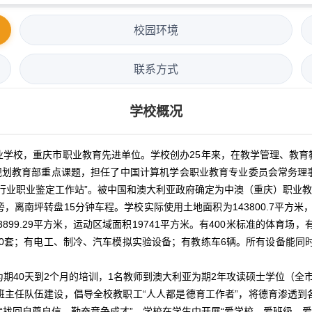
校园环境
联系方式
学校概况
校，重庆市职业教育先进单位。学校创办25年来，在教学管理、教育
”规划教育部重点课题，担任了中国计算机学会职业教育专业委员会常务理
息行业职业鉴定工作站”。被中国和澳大利亚政府确定为中澳（重庆）职业
离南坪转盘15分钟车程。学校实际使用土地面积为143800.7平方米，
3899.29平方米，运动区域面积19741平方米。有400米标准的体育
00套；有电工、制冷、汽车模拟实验设备；有教练车6辆。所有设备能同
为期40天到2个月的培训，1名教师到澳大利亚为期2年攻读硕士学位（全
班主任队伍建设，倡导全校教职工“人人都是德育工作者”，将德育渗透到
“找回自尊自信，勤奋竞争成才”。学校在学生中开展“爱学校、爱班级、