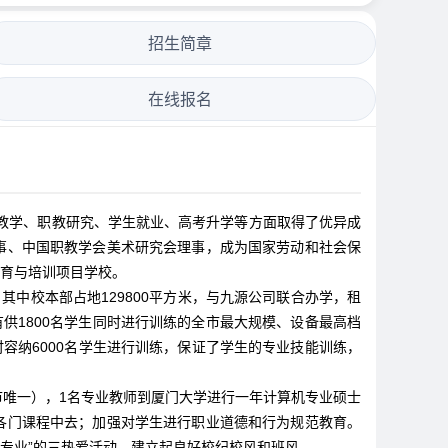
招生简章
在线报名
教学、职教研究、学生就业、高考升学等方面取得了优异成
事、中国职教学会美术研究会理事，成为国家劳动和社会保
教育与培训项目学校。
其中校本部占地129800平方米，与九源公司联合办学，租
场，有供1800名学生同时进行训练的全市最大规模、设备最高档
时容纳6000名学生进行训练，保证了学生的专业技能训练，
市唯一），1名专业教师到厦门大学进行一年计算机专业硕士
各门课程中去；加强对学生进行职业道德和行为规范教育。
爱专业”的三热爱活动，建立起良好校纪校风和班风。