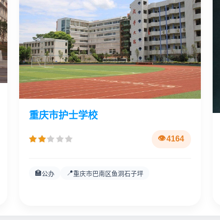
重庆市护士学校
4164
🏫
📍
公办
重庆市巴南区鱼洞石子坪