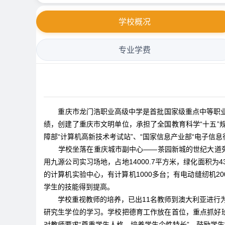
学校概况
专业学费
重庆市龙门浩职业高级中学是首批国家级重点中等职业学
绩，创建了重庆市文明单位，承担了全国教育科学“十五
障部“计算机高新技术考试站”、“国家信息产业部“电子信
学校坐落在重庆城市副中心——茶园新城的世纪大道旁，
用九源公司实习场地，占地14000.7平方米，绿化面积为4
的计算机实验中心，有计算机1000多台；有电动缝纫机2
学生的技能得到提高。
学校重视教师的培养，已出11名教师到澳大利亚进行
研究生学位的学习。学校把德育工作放在首位，重点抓好
对教师要求“尊重学生人格，培养学生个性特长”，鼓励学生