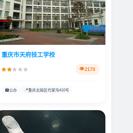
重庆市天府技工学校
2170
🏫
📍
公办
重庆北碚区代家沟410号