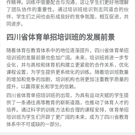
作精神。训练中需要配合与沟通，这让学生们更好地理解
了团队协作的重要性。通过培训班结识到志同道合的伙
伴，学生们之间也会形成良好的竞争氛围，相互促进，共
同进步。
四川省体育单招培训班的发展前景
随着体育在教育体系中的地位逐渐提升，四川省体育单招
培训班的发展前景也愈加广阔。未来，培训班将进一步专
业化，并与高校和体育机构建立更紧密的合作关系，优化
课程设置，为学生提供更系统化的训练。随着培训班数量
的增加和竞争的加剧，培训机构也将更加注重教学质量的
提升，以赢得家长和学生的信赖。
四川省体育单招培训班的出现，为具有运动天赋的学生提
供了一条通往高等教育的崭新道路，也推动了体育人才的
培养。通过科学的训练方法和合理的课程安排，体育单招
培训班为学生们开辟了更广阔的未来，成为了四川省教育
体系中不可或缺的一部分。