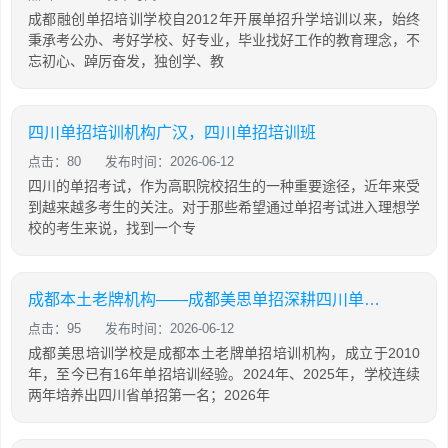
成都融创单招培训学校自2012年开展单招升学培训以来，始终
秉承考公办、考好学校、好专业，毕业找好工作的教育理念，不
忘初心、踔厉奋发，独创学、教
四川单招培训机构广汉，四川单招培训班
点击：80
发布时间：2026-06-12
四川的单招考试，作为高职院校招生的一种重要途径，近年来受
到越来越多考生的关注。对于那些希望通过单招考试进入理想学
校的考生来说，找到一个专
成都本土老牌机构——成都美思单招深耕四川单招16年，助力学生录取公办院校！
点击：95
发布时间：2026-06-12
成都美思培训学校是成都本土老牌单招培训机构，成立于2010
年，至今已有16年单招培训经验。2024年、2025年，学校连续
两年培养出四川省单招第一名；2026年