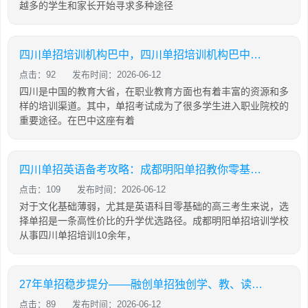
越多的学生和家长开始寻求多种途径
四川单招培训机构巴中，四川单招培训机构巴中有几家
点击：92
发布时间：2026-06-12
四川是中国的教育大省，在职业教育方面也有着丰富的资源和多
样的培训渠道。其中，单招考试成为了很多学生进入职业院校的
重要途径。在巴中这座有着
四川单招英语备考攻略：成都明阳单招教你零基础也能有效提分
点击：109
发布时间：2026-06-12
对于文化基础薄弱，尤其是英语科目零基础的高三考生来说，选
择单招是一条高性价比的升学优选路径。成都明阳单招培训学校
从事四川单招培训10余年，
27年单招稳步提分——融创单招独创学、教、读、背、练、考六位一体教学模式
点击：89
发布时间：2026-06-12