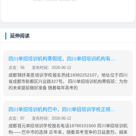
选择提交，视为您同意
《隐私保障》
条例
延伸阅读
四川单招培训机构寒假班，四川单招培训机构有哪些
点击：56
发布时间：2026-06-12
成都锦妤美思培训学校报名热线18382252107，地址位于四川
省成都市新都区兴业路327号。 四川单招培训机构寒假班：为你
的未来提前做好准备 随着每年高考的
四川单招培训机构巴中，四川单招培训学校正规学校
点击：87
发布时间：2026-06-12
成都竟元单招培训学校报名电话18780101560 四川单招培训机
构——巴中市的选择 近年来，随着高考竞争的日益激烈，越来