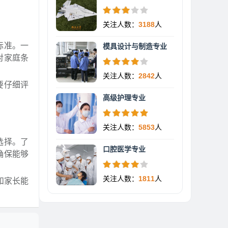
关注人数：
3188
人
标准。一
模具设计与制造专业
对家庭条
关注人数：
2842
人
要仔细评
高级护理专业
关注人数：
5853
人
选择。了
口腔医学专业
确保能够
关注人数：
1811
人
和家长能