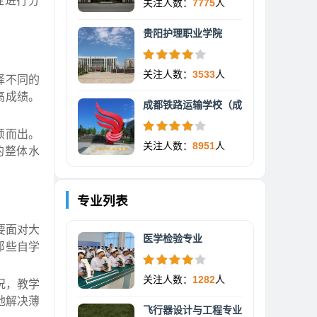
性进行分
关注人数：
7775
人
贵阳护理职业学院
关注人数：
3533
人
择不同的
高成绩。
成都铁路运输学校（成
颖而出。
关注人数：
8951
人
的整体水
专业列表
要面对大
医学检验专业
那些自学
关注人数：
1282
人
况，教学
地解决薄
飞行器设计与工程专业