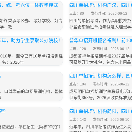
背、练、考六位一体教学模式
四川单招培训机构广汉，四川
点击：80
发布时间：2026-06-12
，始终秉承考公办、考好学校、好专
四川的单招考试，作为高职院校招
学、教
那些希望通过单招考试进入理想学
6年，助力学生录取公办院校！
普华单招开班报名福利！前1
点击：128
发布时间：2026-06-12
10年，至今已有16年单招培训经
成都普华单招培训学校2027届单
名；2026年
可获赠开学大礼包，包含床上用品
略
四川单招培训机构怎么样，四
点击：104
发布时间：2026-06-12
大、口碑靠前的单招集训机构，整体
成都明阳单招培训学校联系电话18
薄
坝东街358号，2026届收费标准为
哪些
四川单招培训机构简阳，四川
点击：143
发布时间：2026-06-10
益激烈，单独招生（简称“单招”）
近年来，四川单招考试作为进入高