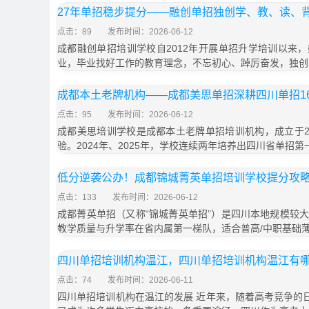
27年单招稳步提分——融创单招独创学、教、读、
点击：89
发布时间：2026-06-12
成都融创单招培训学校自2012年开展单招升学培训以来
业，毕业找好工作的教育理念，不忘初心、踔厉奋发，独创
成都本土老牌机构——成都美思单招深耕四川单招1
点击：95
发布时间：2026-06-12
成都美思培训学校是成都本土老牌单招培训机构，成立于20
验。2024年、2025年，学校连续两年培养出四川省单招第一
低分逆袭公办！成都锦城菁英单招培训学校提分攻
点击：133
发布时间：2026-06-12
成都菁英单招（又称“锦城菁英单招”）是四川本地规模较
教学质量与升学率在省内属第一梯队，适合普高/中职基础
四川单招培训机构温江，四川单招培训机构温江有
点击：74
发布时间：2026-06-11
四川单招培训机构在温江的发展 近年来，随着高考竞争的日