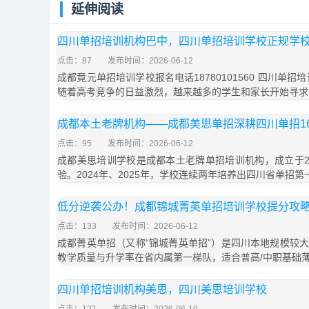
延伸阅读
四川单招培训机构巴中，四川单招培训学校正规学
点击：87
发布时间：2026-06-12
成都竟元单招培训学校报名电话18780101560 四川单
随着高考竞争的日益激烈，越来越多的学生和家长开始寻求
成都本土老牌机构——成都美思单招深耕四川单招1
点击：95
发布时间：2026-06-12
成都美思培训学校是成都本土老牌单招培训机构，成立于20
验。2024年、2025年，学校连续两年培养出四川省单招第一
低分逆袭公办！成都锦城菁英单招培训学校提分攻
点击：133
发布时间：2026-06-12
成都菁英单招（又称“锦城菁英单招”）是四川本地规模较
教学质量与升学率在省内属第一梯队，适合普高/中职基础
四川单招培训机构美思，四川美思培训学校