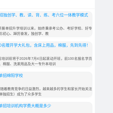
单招独创学、教、读、背、练、考六位一体教学模式
年开展单招升学培训以来，始终秉承考公办、考好学校、好专
忘初心、踔厉奋发，独创学、教
00名赠开学大礼包，含床上用品，棉服，先到先得！
招培训班将于2026年7月4日起滚动开班，前100名报名学员
、棉服、洗漱用品及大一专升本培训
单招绵阳学校
 随着教育竞争的日益激烈，越来越多的学生和家长开始关注
单独招生）成为了众多学生
单招培训机构学费大概是多少