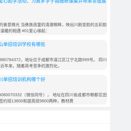
爱心助学活动，为彝乡学子捐赠新课桌并带来非遗展
的善意微光 当彝族孩童的清澈眼眸，映出川剧变脸的五彩脸
温暖的相遇 #01爱心缘起：
山单招培训学校有哪些
80784372，地址位于成都市温江区江宁北路999号。 四川
 近年来，随着高考竞争的激烈化，
川单招培训机构哪个好
080070332（微信同号）， 地址在四川省成都市郫都区田
签约班13800和提高班9800两种，教材费