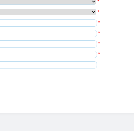
*
*
*
*
*
*