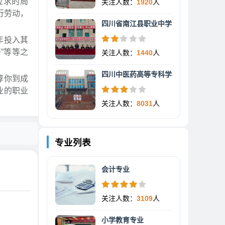
应求的局
关注人数：
1920
人
行劳动，
四川省南江县职业中学
年投入其
”等等之
关注人数：
1440
人
四川中医药高等专科学
荐你到成
业的职业
关注人数：
8031
人
专业列表
会计专业
关注人数：
3109
人
小学教育专业