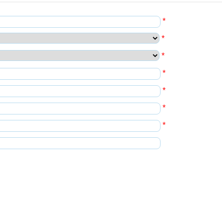
*
*
*
*
*
*
*