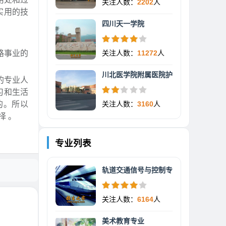
关注人数：
2202
人
实用的技
四川天一学院
路事业的
关注人数：
11272
人
川北医学院附属医院护
的专业人
习和生活
的。所以
关注人数：
3160
人
择 。
专业列表
轨道交通信号与控制专
关注人数：
6164
人
美术教育专业