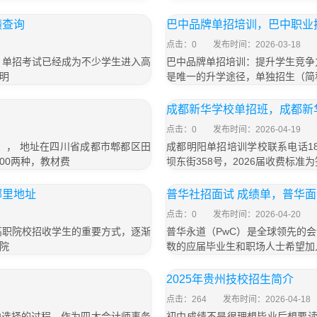
绩查询
巴中品牌单招培训，巴中职业
点击：0
发布时间：2026-03-18
，单招考试已经成为不少学生进入高
巴中品牌单招培训：提升学生竞争
明
是唯一的升学途径，单独招生（简
成都新华学校单招班，成都新
点击：0
发布时间：2026-04-19
号）， 地址在四川省成都市郫都区田
成都明阳单招培训学校联系电话18
800两种，教材费
坝东街358号，2026届收费标准为
哪里地址
普华社招面试 成绩单，普华
点击：0
发布时间：2026-04-20
高职院校招收学生的重要方式，逐渐
普华永道（PwC）是全球领先的
院
数的应届毕业生和职场人士希望加
2025年贵州技校招生简介
点击：264
发布时间：2026-04-18
向选择的过程。作为四大会计师事务
初中成绩不是很理想毕业后想要读