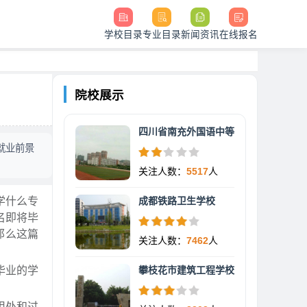
学校目录
专业目录
新闻资讯
在线报名
院校展示
四川省南充外国语中等
就业前景
关注人数：
5517
人
学什么专
成都铁路卫生学校
名即将毕
那么这篇
关注人数：
7462
人
毕业的学
攀枝花市建筑工程学校
用处和过