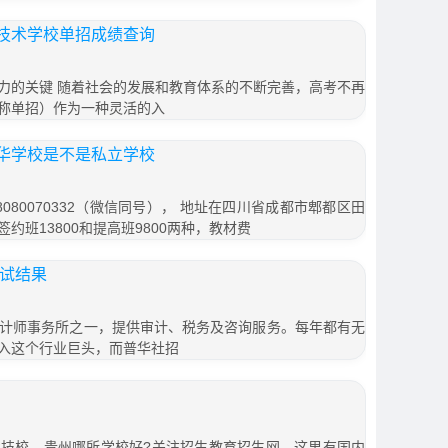
技术学校单招成绩查询
力的关键 随着社会的发展和教育体系的不断完善，高考不再
称单招）作为一种灵活的入
华学校是不是私立学校
080070332（微信同号）， 地址在四川省成都市郫都区田
签约班13800和提高班9800两种，教材费
面试结果
会计师事务所之一，提供审计、税务及咨询服务。每年都有无
入这个行业巨头，而普华社招
技校，贵州哪所学校好?关注招生教育招生网，这里有国内