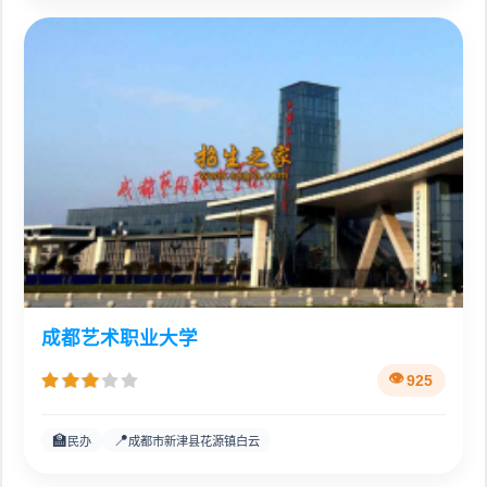
成都艺术职业大学
925
🏫
📍
民办
成都市新津县花源镇白云