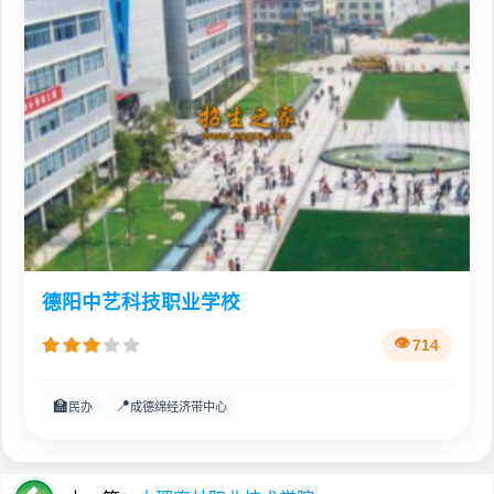
德阳中艺科技职业学校
714
🏫
📍
民办
成德绵经济带中心