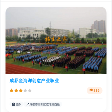
成都金海洋创意产业职业
835
🏫
📍
民办
成都市高新区成灌路西段