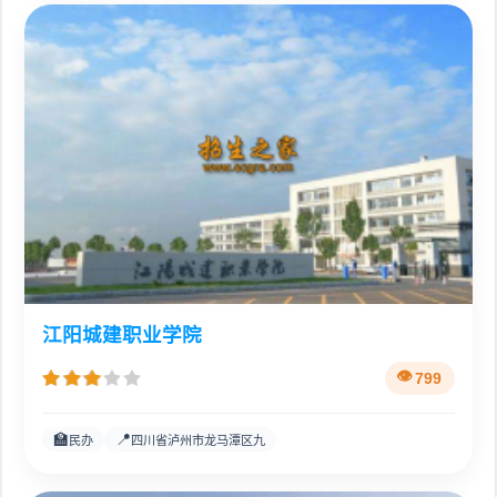
江阳城建职业学院
799
🏫
📍
民办
四川省泸州市龙马潭区九