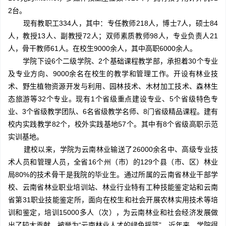
2台。
现有教职工334人，其中：专任教师218人，博士7人，硕士84
人，教授13人、副教授72人；双师素质教师98人，专业负责人21
人，骨干教师61人。在校生9000余人，其中高职6000余人。
学院下设6个二级学院、2个基础课程教学部，承担着30个专业
及专业方向、9000余名在校生的教学和管理工作。开设有林业技
术、野生植物资源开发与利用、园林技术、木材加工技术、森林生
态旅游等32个专业。现有1个省级重点建设专业、5个省级特色专
业、3个省级教学团队、6名省级教学名师、8门省级精品课程。建有
校内实践教学82个，校外实践基地57个。其中有8个省级高职示范
实训基地。
建校以来，学院为云南林业输送了26000余名中、高级专业技
术人员和管理人员，全省16个州（市）的129个县（市、区）林业
局80%的技术骨干是我院的毕业生。通过所属的云南省林业干部学
校、云南省林业职业培训站、林业行业特有工种技能鉴定站和云南
省第31职业技能鉴定所，面向在校生和社会开展农林实用技术等培
训和鉴定，培训15000多人（次），为云南林业和社会经济发展做
出了较大贡献，被誉为“云南林业人才的绿色摇篮”。近年来，学院得