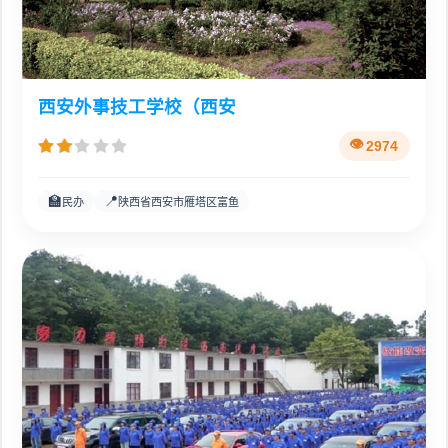
西安外事技工学校（西安
2974
🏫
📍
民办
陕西省西安市雁塔区富鱼