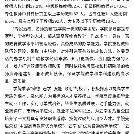
教师人数比例17.2%。中级职称教师82人，初级职称教师达178人。
专任教师中具有研究生以上学历教师62 人，占专任教师人数比例1
6.6%。具有本科学历教师292人，大专及以下学历教师18人。
“专家治校、名师执教”是学院一贯的办学思想。学院领导都是专
家型、学者型的人才，都从事高等教育教学工作20多年，具有丰富
的教育教学水平和管理经验，具备成熟的办学能力。学院重视教师
队伍的建设，采取自主培养、对外引进等有效措施和方法，依靠灵
活的办学机制广聘教学经验丰富、知识更新快、应用能力强的人
才，着力打造双师型教师队伍。同时依托名牌高校和科研院所的教
师资源组建专、兼职教师队伍，保证学院教学和学科建设的高水
准、高质量。
学院秉承“修德 志学 强能 致用”的校训，积极探索以提高学生
素质为根本，强化能力为目标的人才培养模式。学院高度重视毕业
生就业工作，实行订单式培养，毕业生素质过硬，动手能力强，就
业渠道广，市场供不应求，就业率达96%以上，为云南省乃至全国
培养了一大批具有良好职业道德、技能过硬的应用型人才。学院先
后荣获“中国高等教育优秀学校”、云南省“优秀普通高等学校”、“云
南省特色骨干高等职业院校”、“省级文明学校”建设单位等荣誉，受