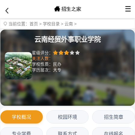
☰
当前位置：
首页
>
学校目录
>
云南
>
云南经贸外事职业学院
星级评分：
关注人数：
学校性质：民办
学历层次：大专
学校概况
校园环境
招生简章
专业学费
联系方式
在线报名