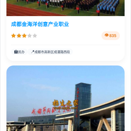
成都金海洋创意产业职业
835
🏫
📍
民办
成都市高新区成灌路西段