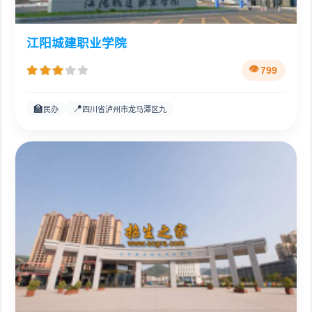
江阳城建职业学院
799
🏫
📍
民办
四川省泸州市龙马潭区九