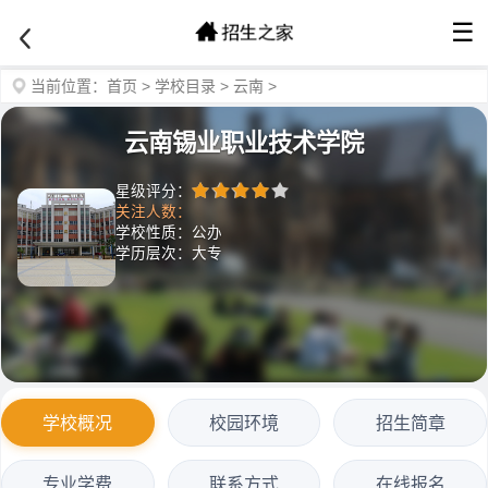
☰
当前位置：
首页
>
学校目录
>
云南
>
云南锡业职业技术学院
星级评分：
关注人数：
学校性质：公办
学历层次：大专
学校概况
校园环境
招生简章
专业学费
联系方式
在线报名