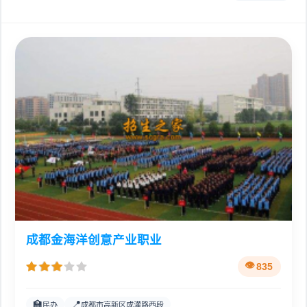
成都金海洋创意产业职业
835
🏫
📍
民办
成都市高新区成灌路西段