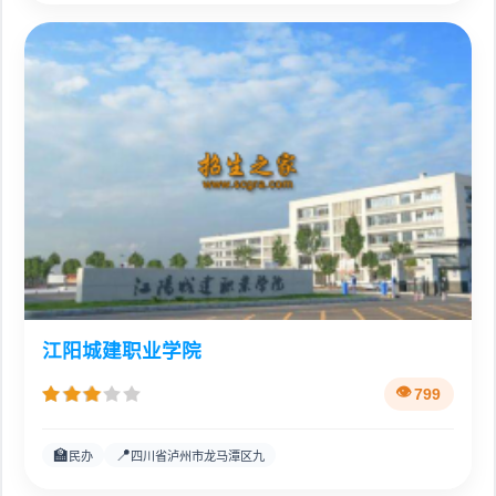
江阳城建职业学院
799
🏫
📍
民办
四川省泸州市龙马潭区九