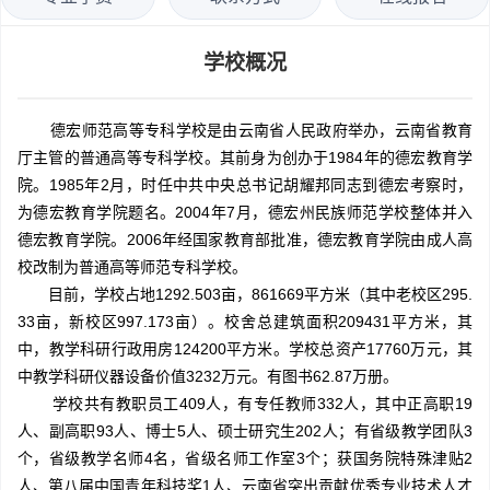
学校概况
德宏师范高等专科学校是由云南省人民政府举办，云南省教育
厅主管的普通高等专科学校。其前身为创办于1984年的德宏教育学
院。1985年2月，时任中共中央总书记胡耀邦同志到德宏考察时，
为德宏教育学院题名。2004年7月，德宏州民族师范学校整体并入
德宏教育学院。2006年经国家教育部批准，德宏教育学院由成人高
校改制为普通高等师范专科学校。
目前，学校占地1292.503亩，861669平方米（其中老校区295.
33亩，新校区997.173亩）。校舍总建筑面积209431平方米，其
中，教学科研行政用房124200平方米。学校总资产17760万元，其
中教学科研仪器设备价值3232万元。有图书62.87万册。
学校共有教职员工409人，有专任教师332人，其中正高职19
人、副高职93人、博士5人、硕士研究生202人；有省级教学团队3
个，省级教学名师4名，省级名师工作室3个；获国务院特殊津贴2
人、第八届中国青年科技奖1人、云南省突出贡献优秀专业技术人才