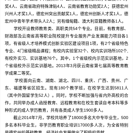
奖4人、云南省政府特殊津贴4人、云南省教育功勋奖2人；获德宏州
兴州人才奖1人，德宏州突出贡献奖1人，德宏州创新人才奖1人，德
宏州中青年学术带头人2人；另有缅甸籍、澳大利亚籍教师各1人。
学校开设教师教育类、高职类共54个专业。目前，有教育部、
财政部及云南省高等职业院校提升专业服务产业发展能力项目各1
项，有省级人才培养模式创新实验区建设项目1项，有2个省级特色
专业、4门省级精品课程；有校内实验室32个、校内实训场所102个,
有校外实习、实训基地76个。其中，1个省级校内示范实训基地，2
个省级校外示范实训基地。2013年3月获云南省第七届高等教育教
学成果二等奖。
学校面向云南、湖南、湖北、四川、重庆、广西、贵州、广
东、福建等省区招生。现有180个教学班，在校学生达到5811人
（其中外国留学生52人）。同时，学校不断加强与省内外高校的合
作，共同举办成人函授教育、远程教育和在校生套读自考本科等多
种形式的成人学历教育，共有各类成人学生1900多人。
截止2014年7月，学校共培养了18000多名大中专毕业生，500
多名本科毕业生，非学历教育职业培训17000多人次，为全省特别
是德宏州的基础教育、经济社会发展做出了积极的贡献。