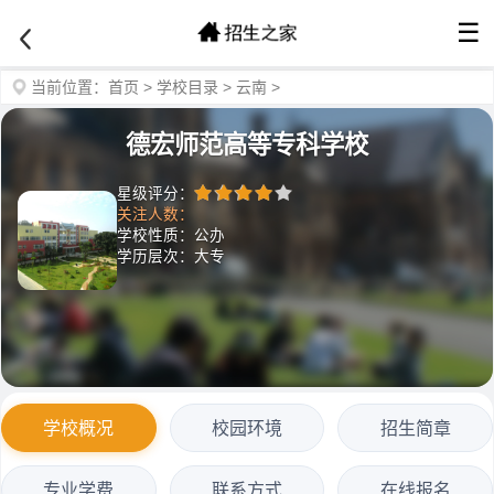
☰
当前位置：
首页
>
学校目录
>
云南
>
德宏师范高等专科学校
星级评分：
关注人数：
学校性质：公办
学历层次：大专
学校概况
校园环境
招生简章
专业学费
联系方式
在线报名