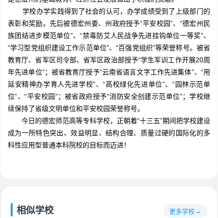
学校办学实践得到了社会的认可，办学成绩受到了上级部门的
表彰和奖励。先后被德宏州委、州政府授予“平安校园”、“德宏州民
族团结进步模范单位”、“禁毒防艾人民战争先进挂钩单位一等奖”、
“学习型党组织建设工作示范单位”、“百强党组织”等荣誉称号。被省
教育厅、省军区司令部、省军区政治部授予“学生军训工作开展20周
年先进单位”；被省教育厅授予“云南省语言文字工作先进集体”、“用
延安精神办学育人先进学校”、“高校绿化先进单位”、“园林示范单
位”、“平安校园”；被省政府授予“消防安全创建示范单位”；学校继
续保持了省级文明单位和平安校园荣誉称号。
今日的德宏师范高等专科学校，正朝着“十三五”期间把学校建设
成为一所特色突出、效益明显、结构合理、质量过硬的国际化的多
科性应用型普通本科院校的目标而迈进！
相似学校
更多学校