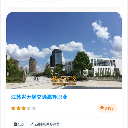
江苏省无锡交通高等职业
3433
🏫
📍
公办
无锡市钱荣路98号