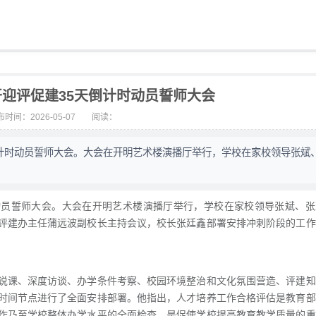
迎评促建35天倒计时动员誓师大会
时间：2026-05-07
阅读：
倒计时动员誓师大会。大会在开明艺术楼演播厅举行，学校在家校领导张斌
时动员誓师大会。大会在开明艺术楼演播厅举行，学校在家校领导张斌、
评建办主任蒲远波副校长主持会议，校长张廷鑫部署安排冲刺阶段的工作
说课、深度访谈、办学条件考察、校园环境整治和文化氛围营造、评建知
时间节点进行了全面安排部署。他指出，人才培养工作合格评估是教育部
作乃至学校整体办学水平的全面检查，是促使学校提高教育教学质量的重