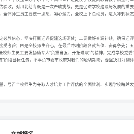
估验收，对川北幼专既是一次严峻挑战，更是促进学校建设与发展的重要
，全体师生员工要统一思想、凝心聚力，全校上下总动员，进入冲刺状态
定必胜信心，坚决打赢迎评促建这场硬仗；二要做好查漏补缺，确保迎评
接受考验；四是全校师生齐心，在最后冲刺阶段各就各位、奋勇争先；五
校师生员工要发扬幼专人“负重自强、开拓进取”的精神，完成学校党委
流”阶段目标任务，不辜负市委市政府对我们的殷切期盼，要坚决打好迎
誓，号召全校师生为夺取人才培养工作评估的全面胜利、实现学校跨越发