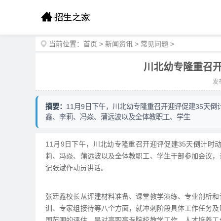
当前位置：
首页
>
新闻资讯
>
常见问题
>
川北幼专隆重召开
发布
摘要：
11月9日下午，川北幼专隆重召开迎评促建35天
鑫、李莉、冯焱、蒲远波以及全体教职工、学生
11月9日下午，川北幼专隆重召开迎评促建35天倒计
莉、冯焱、蒲远波以及全体教职工、学生干部参加会议，
记张斌作动员讲话。
张廷鑫校长从评建材料准备、课堂教学演练、专业剖析和
训、专家组接待等八个方面，就冲刺阶段具体工作任务及
国范围的评估，是对高职高专院校教学工作、人才培养工