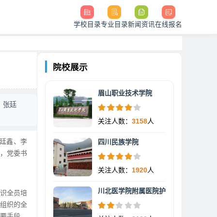
学校目录
专业目录
新闻资讯
在线报名
院校展示
眉山职业技术学院
、张廷
关注人数：
3158
人
张廷鑫、李
四川民族学院
，党委书
关注人数：
1920
人
川北医学院附属医院护
识全员培
组织的全
要手段，