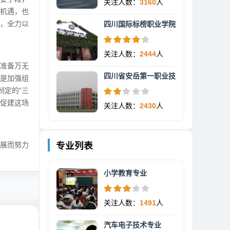
关注人数：
3160
人
机遇，也
，全力以
四川国际标榜职业学院
关注人数：
2444
人
准备万无
四川省安岳第一职业技
是加强组
制定的“三
评促建这场
关注人数：
2430
人
展而努力
专业列表
小学教育专业
关注人数：
1491
人
汽车电子技术专业