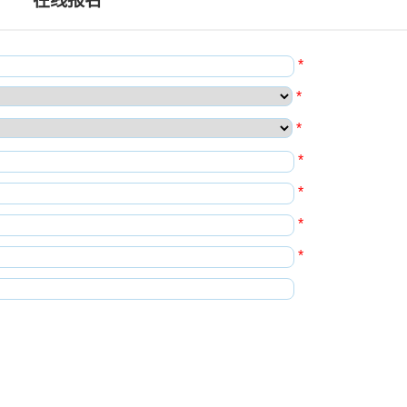
在线报名
*
*
*
*
*
*
*