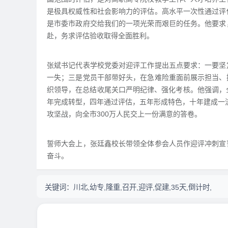
是极具权威性和社会影响力的评估。高水平一次性通过评
是市委市政府交给我们的一项光荣而艰巨的任务。他要求
赴，务求评估验收取得全面胜利。
张斌书记代表学校党委对迎评工作提出五点要求：一要坚
一失；三是党员干部带好头，在急难险重面前展示担当、
织领导，在总结收尾关口严明纪律、强化考核。他强调，全
年完成转型，四年通过评估，五年形成特色，十年建成一
攻坚战，向全市300万人民交上一份满意的答卷。
誓师大会上，张廷鑫校长带领全体参会人员作迎评冲刺宣
奋斗。
关键词：
川北,幼专,隆重,召开,迎评,促建,35天,倒计时,