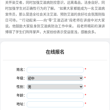
关怀染艾者，同时加强艾滋病防控意识，远离毒品，洁身自好，同
时加强学生对正确性行为的了解。 “如果大家都能成为一名艾滋病
宣传员，那么营造全社会关注艾滋、预防艾滋的良好社会氛围则指
日可待。”“行动起来——向“零”艾滋迈进”段老师在讲座中对大家
说。他鼓励大家投身到艾滋病防治工作中来。 段老师精彩的演讲
博得了学生们阵阵掌声，大家纷纷表示受益匪浅，感触良多。
在线报名
姓名：
*
年级：
*
性别：
*
年龄：
*
地址：
*